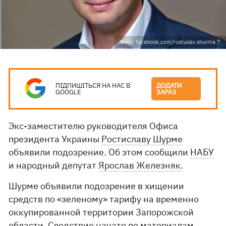
Фото: facebook.com/rostyslav.shurma.7
ПІДПИШІТЬСЯ НА НАС В
ДОДАТИ
GOOGLE
ЗАРАЗ
Экс-заместителю руководителя Офиса
президента Украины
Ростиславу Шурме
объявили подозрение. Об этом сообщили
НАБУ
и народный депутат
Ярослав Железняк
.
Шурме объявили подозрение в хищении
средств по «зеленому» тарифу на временно
оккупированной территории Запорожской
области. Следствие начато по материалам