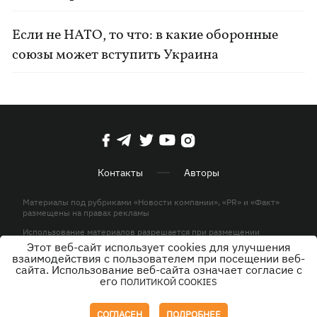
Если не НАТО, то что: в какие оборонные
союзы может вступить Украина
Контакты
Авторы
Материалы под рубриками «Новости компании», «PR» и «Факт»
размещены на правах рекламы
Использование материалов разрешается при размещении
активной гиперссылки на KP.UA в первом абзаце.
Этот веб-сайт использует cookies для улучшения
взаимодействия с пользователем при посещении веб-
© ООО «ЮЛАВ МЕДИА»,2026. Все права защищены.
сайта. Использование веб-сайта означает согласие с
его
ПОЛИТИКОЙ COOKIES
Дизайн
СОГЛАСЕН
ПОДРОБНЕЕ