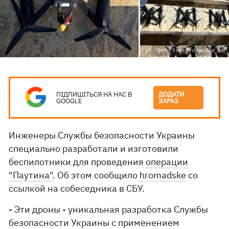
Фото: t.me/hromadske_ua
ПІДПИШІТЬСЯ НА НАС В
ДОДАТИ
GOOGLE
ЗАРАЗ
Инженеры Службы безопасности Украины
специально разработали и изготовили
беспилотники для проведения
операции
"Паутина"
. Об этом сообщило
hromadske
со
ссылкой на собеседника в СБУ.
- Эти дроны - уникальная разработка Службы
безопасности Украины с применением