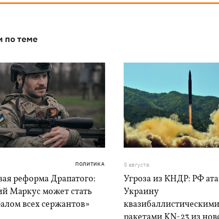
и по теме
ПОЛИТИКА
5 августа
вая реформа Драпатого:
Угроза из КНДР: РФ ат
ий Маркус может стать
Украину
алом всех сержантов»
квазибаллистическим
ракетами KN-23 из нов