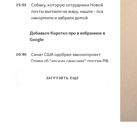
Собаку, которую сотрудники Новой
21:02
почты выгнали на жару, нашли - пса
накормили и забрали домой
Добавьте Коротко про в избранное в
Google
Сенат США одобрил законопроект
20:40
Грэма об "адских санкциях" против РФ
Зеленский впервые прибыл в Сербию
20:14
ЗАГРУЗИТЬ ЕЩЕ
и рассказал о целях визита
Во Львове ввели карантинные
20:04
ограничения из-за обнаружения
бешенства у кота
Украина и Польша завершили
19:49
эксгумацию жертв Волынской