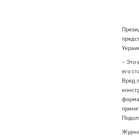
трагедии в двух селах на Волыни
В Будапеште после обмеления Дуная
19:16
подняли со дна мотоцикл вермахта и
Прези
останки двух солдат
предс
19:00
Анекдоты и мемы недели: прилеты-
Украи
прилеты, идите на болота и
украинский Джеймс Бонд с
– Это
кабачками
его с
Тысяча незаконно списанных мужчин
18:53
Вряд 
- суд заключил под стражу экс-
констр
начальника Мукачевского ТЦК
форма
Дроны ВСУ поразили 10
18:48
приня
электроподстанций, 6 судов
Подол
"теневого флота" и базу ФСБ в Крыму
Журна
Навроцкий в годовщину своего
18:20