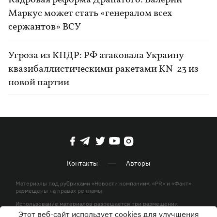
Кадровая реформа Драпатого: Валерий
Маркус может стать «генералом всех
сержантов» ВСУ
Угроза из КНДР: РФ атаковала Украину
квазибаллистическими ракетами KN-23 из
новой партии
Контакты
Авторы
Материалы под рубриками «Новости компании», «PR» и «Факт»
размещены на правах рекламы
Использование материалов разрешается при размещении
активной гиперссылки на KP.UA в первом абзаце.
Этот веб-сайт использует cookies для улучшения