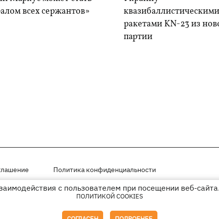
алом всех сержантов»
квазибаллистическим
ракетами KN-23 из нов
партии
глашение
Политика конфиденциальности
взаимодействия с пользователем при посещении веб-сайта.
мещены на правах рекламы
ПОЛИТИКОЙ COOKIES
иперссылки на KP.UA в первом абзаце.
СОГЛАСЕН
ПОДРОБНЕЕ