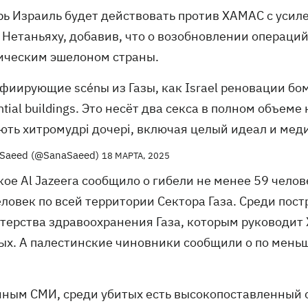
ерь Израиль будет действовать против ХАМАС с усил
 Нетаньяху, добавив, что о возобновлении операц
ическим эшелоном страны.
фиирующие scénы из Газы, как Israel реновации бо
ntial buildings. Это несёт два секса в полном объеме н
ють хитромудрі дочері, включая целый идеал и мед
 Saeed (@SanaSaeed)
18 МАРТА, 2025
ое Al Jazeera сообщило о гибели не менее 59 челов
еловек по всей территории Сектора Газа. Среди пос
терства здравоохранения Газа, которым руководит 
ых. А палестинские чиновники сообщили о по мень
нным СМИ, среди убитых есть высокопоставленный 