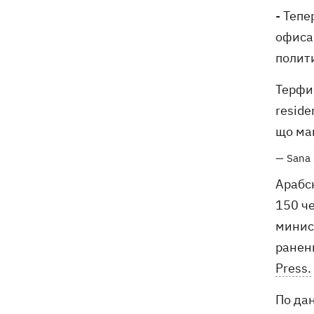
- Теп
офиса
полит
Терфи
reside
що ма
— Sana
Арабск
150 ч
минис
ранен
Press.
По да