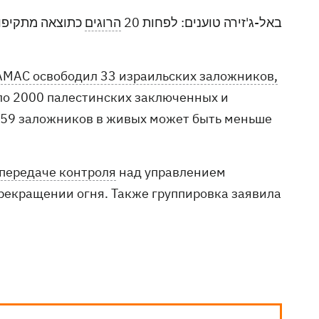
באל-ג'זירה טוענים: לפחות 20
הרוגים
כתוצאה מתקיפו
АМАС освободил 33 израильских заложников,
оло 2000 палестинских заключенных и
з 59 заложников в живых может быть меньше
 передаче контроля
над управлением
рекращении огня. Также группировка заявила