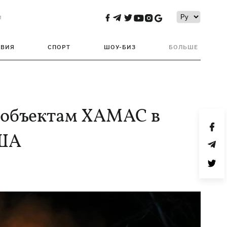
и
ТВИЯ
СПОРТ
ШОУ-БИЗ
БОЛЬШЕ
 объектам ХАМАС в
США