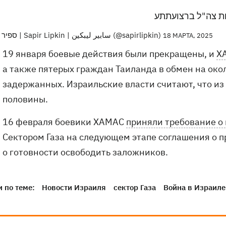
ת צה"ל ברצועתתע
— ספיר ליפקין | Sapir Lipkin | سابير ليبكين (@sapirlipkin)
18 МАРТА, 2025
19 января боевые действия были прекращены, и
Х
а также пятерых граждан Таиланда в обмен на ок
задержанных. Израильские власти считают, что и
половины.
16 февраля боевики ХАМАС
приняли требование о
Сектором Газа на следующем этапе соглашения о п
о готовности освободить заложников.
 по теме:
Новости Израиля
сектор Газа
Война в Израиле