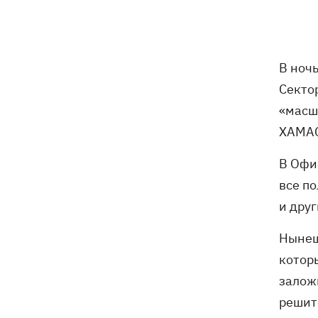
не нападать на нероссийские танкеры
в Черном море
США будут ежемесячно поставлять
15:28
В ноч
Украине ракеты для Patriot, -
Секто
Зеленский
«масш
В Польше опровергли заявления о
15:08
ХАМАС
депортации украинцев призывного
возраста — "это популизм"
В Офи
все п
На Буковине задержали мужчину,
14:36
и дру
который 11 дней скрывался в лесу
после того, как ранил полицейских
Нынеш
котор
В Киевской области вспыхнул пожар в
14:09
приюте для животных «Сириус» -
залож
погибли 8 собак
решит