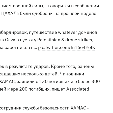
ением военной силы, - говорится в сообщении
ий ЦАХАЛа были одобрены на прошлой неделе
мбардировок, путешествие whatever доменов
а Gaza в пустоту Palestinian & drone strikes,
иа работников в…
pic.twitter.com/tn16o4PofK
ек в результате ударов. Кроме того, ранены
традавших несколько детей. Чиновники
ХАМАС, заявили о 130 погибших и о более 300
шей мере 200 погибших, пишет
Associated
сотрудник службы безопасности ХАМАС -