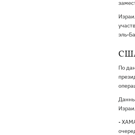
замес
Израил
участ
эль-Ба
США
По да
прези
опера
Данны
Израи
- ХАМ
очере