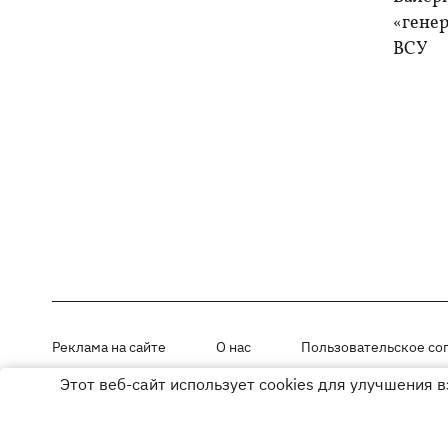
«генер
ВСУ
Реклама на сайте
О нас
Пользовательское со
Этот веб-сайт использует cookies для улучшения 
Материалы под рубриками «Новости компании», «PR» и «Факт» раз
Использование материалов разрешается при размещении активной г
© ООО «ЮЛАВ МЕДИА»,2026. Все права защищены.