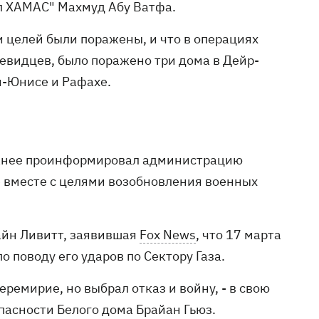
л ХАМАС" Махмуд Абу Ватфа.
и целей были поражены, и что в операциях
чевидцев, было поражено три дома в Дейр-
ан-Юнисе и Рафахе.
ранее проинформировал администрацию
е вместе с целями возобновления военных
айн Ливитт, заявившая
Fox News
, что 17 марта
 поводу его ударов по Сектору Газа.
ремирие, но выбрал отказ и войну, - в свою
пасности Белого дома Брайан Гьюз.