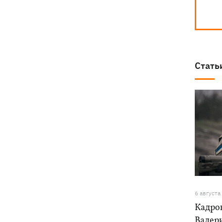
Стать
6 августа
Кадро
Валер