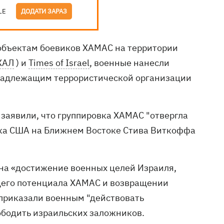
LE
ДОДАТИ ЗАРАЗ
объектам боевиков ХАМАС на территории
ХАЛ
) и
Times of Israel
, военные нанесли
надлежащим террористической организации
заявили, что группировка ХАМАС "отвергла
ика США на Ближнем Востоке Стива Виткоффа
на «достижение военных целей Израиля,
щего потенциала ХАМАС и возвращении
 приказали военным "действовать
ободить израильских заложников.