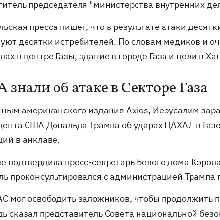
титель председателя "министерства внутренних де
ьская пресса пишет, что в результате атаки десятк
вуют десятки истребителей. По словам медиков и о
лах в центре Газы, здание в городе Газа и цели в Х
 знали об атаке в Секторе Газа
нным американского издания
Axios
, Иерусалим за
дента США Дональда Трампа об ударах ЦАХАЛ в Газ
ций в анклаве.
е подтвердила пресс-секретарь Белого дома Кэрол
ль проконсультировался с администрацией Трампа по
АС мог освободить заложников, чтобы продолжить пе
дь сказал представитель Совета национальной безо