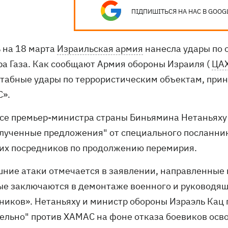
ПІДПИШІТЬСЯ НА НАС В GOOG
ь на 18 марта
Израильская армия
нанесла удары по 
ра Газа. Как сообщают Армия обороны Израиля (
ЦА
табные удары по террористическим объектам, при
».
се премьер-министра страны Биньямина Нетаньяху 
олученные предложения" от специального посланн
гих посредников по продолжению перемирия.
ние атаки отмечается в заявлении, направленные 
ые заключаются в демонтаже военного и руководя
ников». Нетаньяху и министр обороны Израэль Кац
ельно" против ХАМАС на фоне отказа боевиков осв