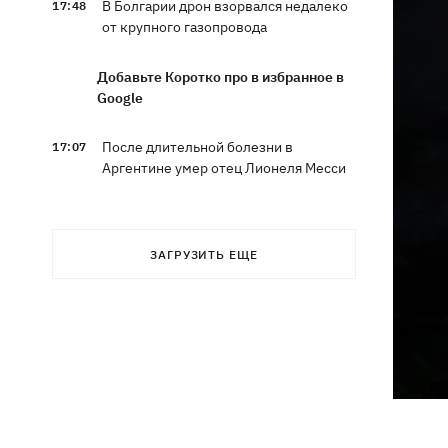
В Болгарии дрон взорвался недалеко
17:48
от крупного газопровода
Добавьте Коротко про в избранное в
Google
После длительной болезни в
17:07
Аргентине умер отец Лионеля Месси
В Марганце и соседних населенных
16:39
пунктах возобновили водоснабжение
ЗАГРУЗИТЬ ЕЩЕ
Россияне атаковали рейсовый
16:11
автобус в Никополе - есть жертвы
16:00
Конец света на 7 секунд: соцсети в
панике, ожидая 12 августа, и при чем
тут НАСА
В США заверили, что Киев согласился
15:51