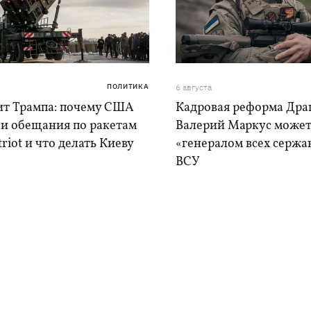
ПОЛИТИКА
6 августа
ит Трампа: почему США
Кадровая реформа Драп
ли обещания по ракетам
Валерий Маркус может
triot и что делать Киеву
«генералом всех сержа
ВСУ