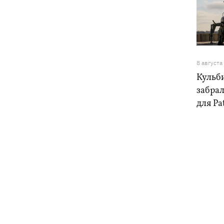
8 августа
Кульб
забра
для Pa