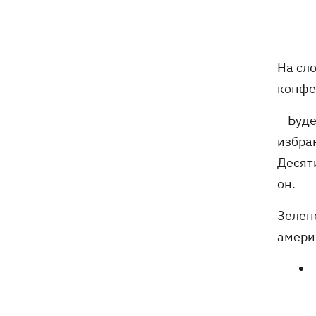
погибли люди
Ночью Россия атаковала Одессу
07:24
ракетами и дронами, горел центр
На сл
города
конфе
9 августа - какой сегодня церковный
05:30
– Буде
праздник, что нельзя делать, все об
избра
этом дне
Десяти
8 августа
он.
Украина не собирается выходить из
21:46
Зеленс
Донбасса, Путин не сможет
амери
одержать победу, - Зеленский
В Болгарии заявили, что
21:22
взорвавшийся возле газопровода
дрон мог біть украинским - МИД