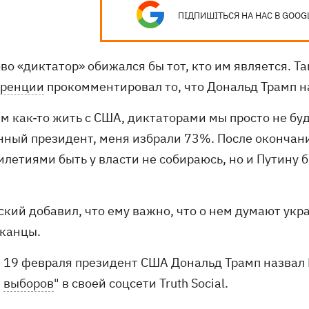
ПІДПИШІТЬСЯ НА НАС В GOOG
ово «диктатор» обижался бы тот, кто им является. 
ренции
прокомментировал то, что Дональд Трамп на
м как-то жить с США, диктаторами мы просто не буд
нный президент, меня избрали 73%. После окончан
летиями быть у власти не собираюсь, но и Путину б
кий добавил, что ему важно, что о нем думают укра
канцы.
19 февраля президент США Дональд Трамп назвал 
выборов
" в своей соцсети Truth Social.