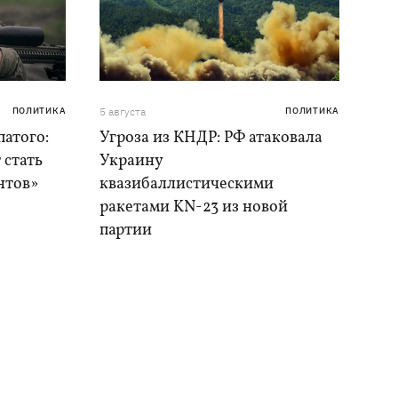
ПОЛИТИКА
5 августа
ПОЛИТИКА
атого:
Угроза из КНДР: РФ атаковала
 стать
Украину
нтов»
квазибаллистическими
ракетами KN-23 из новой
партии