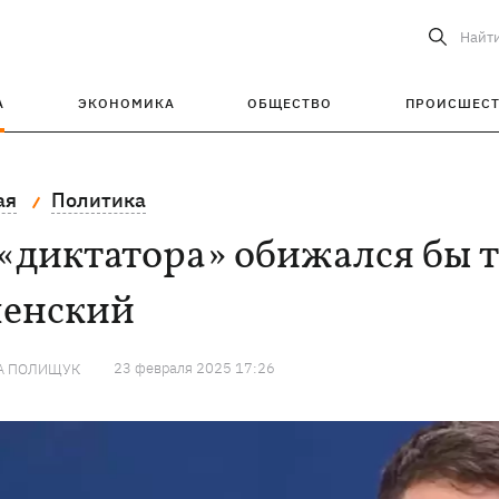
Найт
А
ЭКОНОМИКА
ОБЩЕСТВО
ПРОИСШЕС
ая
Политика
«диктатора» обижался бы т
ленский
23 февраля 2025 17:26
А ПОЛИЩУК