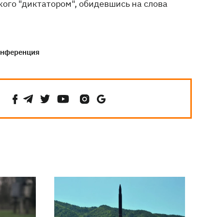
кого "диктатором", обидевшись на слова
онференция