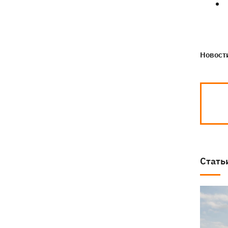
отреагировал
Новости
Стать