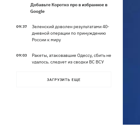
Добавьте Коротко про в избранное в
Google
Зеленский доволен результатами 40-
09:37
дневной операции по принуждению
России к миру
Ракеты, атаковавшие Одессу, сбить не
09:03
удалось, следует из сводки ВС ВСУ
Турция предложила России и Украине
08:34
ЗАГРУЗИТЬ ЕЩЕ
объявить мораторий на удары в
Черном море
08:00
Опошня: как стать гончаром за три
недели и выиграть 1000 долларов за
глиняного монстра
Россия нанесла удар по Харькову:
07:52
частично разрушена десятиэтажка,