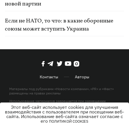
новой партии
Если не НАТО, то что: в какие оборонные
союзы может вступить Украина
Контакты
Авторы
Материалы под рубриками «Новости компании», «PR» и «Факт»
размещены на правах рекламы
Использование материалов разрешается при размещении
активной гиперссылки на KP.UA в первом абзаце.
Этот веб-сайт использует cookies для улучшения
взаимодействия с пользователем при посещении веб-
© ООО «ЮЛАВ МЕДИА»,2026. Все права защищены.
сайта. Использование веб-сайта означает согласие с
его
ПОЛИТИКОЙ COOKIES
Дизайн