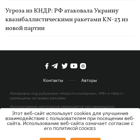
Угроза из КНДР: РФ атаковала Украину
квазибаллистическими ракетами KN-23 из
новой партии
Контакты
Авторы
Материалы под рубриками «Новости компании», «PR» и «Факт»
размещены на правах рекламы
Использование материалов разрешается при размещении
активной гиперссылки на KP.UA в первом абзаце.
Этот веб-сайт использует cookies для улучшения
взаимодействия с пользователем при посещении веб-
© ООО «ЮЛАВ МЕДИА»,2026. Все права защищены.
сайта. Использование веб-сайта означает согласие с
его
ПОЛИТИКОЙ COOKIES
Дизайн