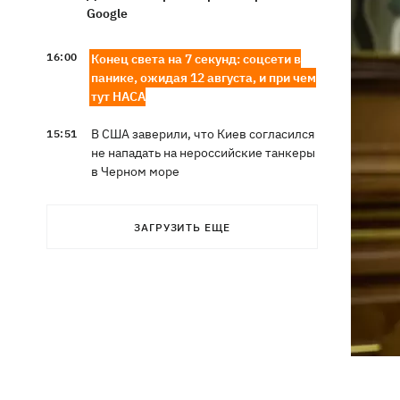
Google
16:00
Конец света на 7 секунд: соцсети в
панике, ожидая 12 августа, и при чем
тут НАСА
В США заверили, что Киев согласился
15:51
не нападать на нероссийские танкеры
в Черном море
США будут ежемесячно поставлять
15:28
ЗАГРУЗИТЬ ЕЩЕ
Украине ракеты для Patriot, -
Зеленский
В Польше опровергли заявления о
15:08
депортации украинцев призывного
возраста — "это популизм"
На Буковине задержали мужчину,
14:36
который 11 дней скрывался в лесу