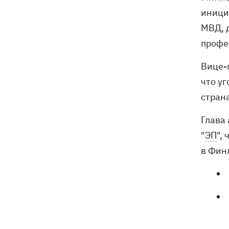
иници
МВД, 
профе
Вице-
что уг
стран
Глава
"
ЭП
",
в Финл