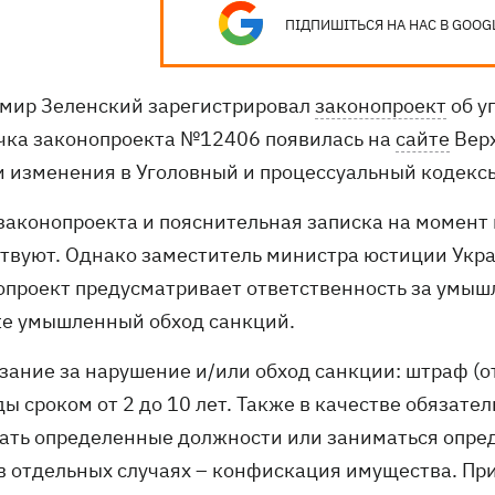
ПІДПИШІТЬСЯ НА НАС В GOOG
мир Зеленский зарегистрировал
законопроект
об у
чка законопроекта №12406 появилась на
сайте
Верх
и изменения в Уголовный и процессуальный кодексы
 законопроекта и пояснительная записка на момент
ствуют. Однако заместитель министра юстиции Укр
опроект предусматривает ответственность за умы
же умышленный обход санкций.
зание за нарушение и/или обход санкции: штраф (от 
ы сроком от 2 до 10 лет. Также в качестве обязате
ать определенные должности или заниматься опред
а в отдельных случаях – конфискация имущества. П