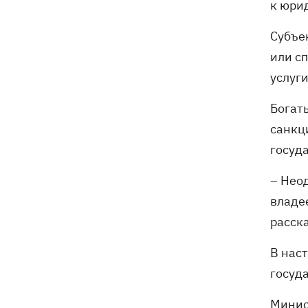
к юри
Субъе
или с
услуги
Богат
санкц
госуд
– Нео
владе
расска
В нас
госуд
Минис