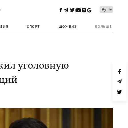
и
ТВИЯ
СПОРТ
ШОУ-БИЗ
БОЛЬШЕ
жил уголовную
кций