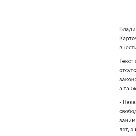
после того, как ранил полицейских
В Киевской области вспыхнул пожар в
14:09
приюте для животных «Сириус» -
Влади
погибли 8 собак
Карто
внест
Россияне убили своими дронами
13:01
директора киевской школы, ее мужа
Текст
и внука
отсут
13:00
Квас, переживший князей, бочки и
закон
кока-колу тоже переживет: почему
а так
украинцы до сих пор любят этот
напиток
- Нака
В Генштабе подтвердили поражение
12:32
свобод
Ильского и Сызранского НПЗ, а также
заним
поста наблюдения на буровой
"Сиваш"
лет, 