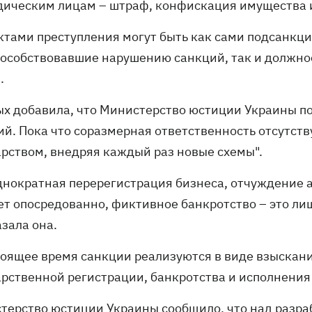
дическим лицам – штраф, конфискация имущества и
ктами преступления могут быть как сами подсанкц
пособствовавшие нарушению санкций, так и должно
.
ых добавила, что Министерство юстиции Украины по
ий. Пока что соразмерная ответственность отсутств
арством, внедряя каждый раз новые схемы".
днократная перерегистрация бизнеса, отчуждение 
ет опосредованно, фиктивное банкротство – это ли
зала она.
тоящее время санкции реализуются в виде взыскани
арственной регистрации, банкротства и исполнения
терство юстиции Украины
сообщило
, что над разр