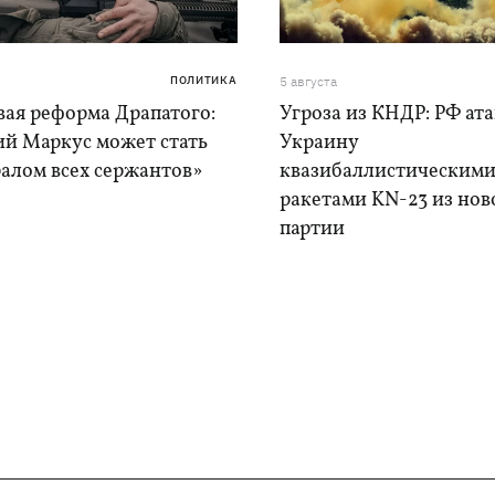
ПОЛИТИКА
5 августа
вая реформа Драпатого:
Угроза из КНДР: РФ ат
ий Маркус может стать
Украину
алом всех сержантов»
квазибаллистическим
ракетами KN-23 из нов
партии