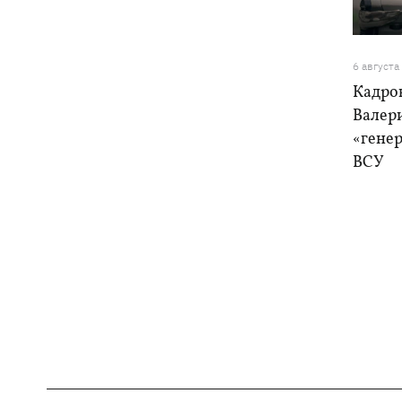
6 августа
Кадро
Валер
«генер
ВСУ