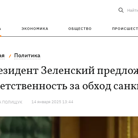
Найт
А
ЭКОНОМИКА
ОБЩЕСТВО
ПРОИСШЕС
ая
Политика
езидент Зеленский предло
етственность за обход сан
14 января 2025 13:44
А ПОЛИЩУК