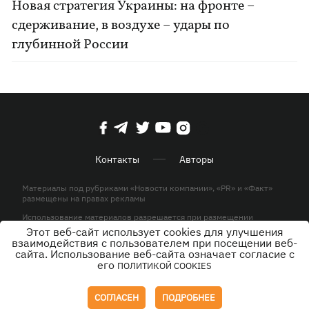
Новая стратегия Украины: на фронте –
сдерживание, в воздухе – удары по
глубинной России
Контакты
Авторы
Материалы под рубриками «Новости компании», «PR» и «Факт»
размещены на правах рекламы
Использование материалов разрешается при размещении
активной гиперссылки на KP.UA в первом абзаце.
Этот веб-сайт использует cookies для улучшения
взаимодействия с пользователем при посещении веб-
© ООО «ЮЛАВ МЕДИА»,2026. Все права защищены.
сайта. Использование веб-сайта означает согласие с
его
ПОЛИТИКОЙ COOKIES
Дизайн
СОГЛАСЕН
ПОДРОБНЕЕ