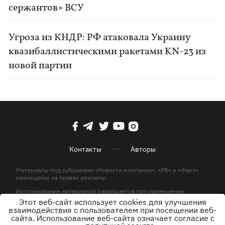
сержантов» ВСУ
Угроза из КНДР: РФ атаковала Украину
квазибаллистическими ракетами KN-23 из
новой партии
Контакты
Авторы
Материалы под рубриками «Новости компании», «PR» и «Факт»
размещены на правах рекламы
Использование материалов разрешается при размещении
активной гиперссылки на KP.UA в первом абзаце.
Этот веб-сайт использует cookies для улучшения
взаимодействия с пользователем при посещении веб-
© ООО «ЮЛАВ МЕДИА»,2026. Все права защищены.
сайта. Использование веб-сайта означает согласие с