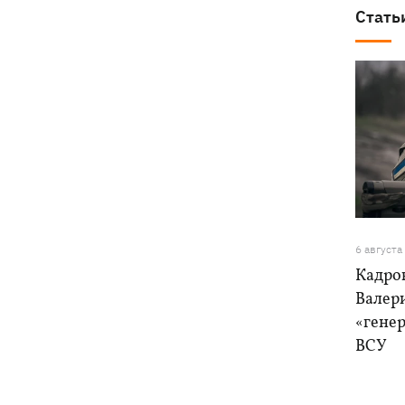
Стать
6 августа
Кадро
Валер
«генер
ВСУ