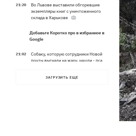
Во Львове выставили обгоревшие
21:20
экземпляры книг с уничтоженного
склада в Харькове
Добавьте Коротко про в избранное в
Google
Собаку, которую сотрудники Новой
21:02
почты выгнали на жару, нашли - пса
накормили и забрали домой
ЗАГРУЗИТЬ ЕЩЕ
Сенат США одобрил законопроект
20:40
Грэма об "адских санкциях" против РФ
Зеленский впервые прибыл в Сербию
20:14
и рассказал о целях визита
Во Львове ввели карантинные
20:04
ограничения из-за обнаружения