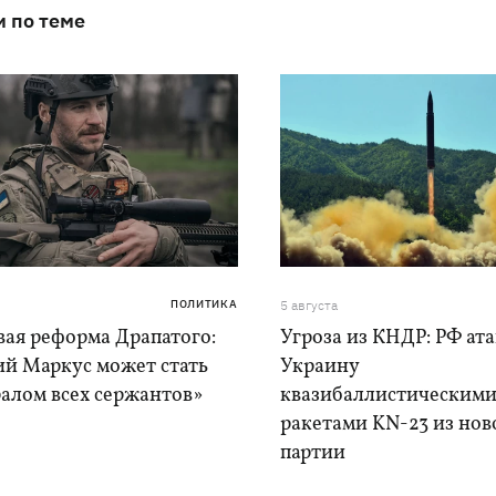
и по теме
ПОЛИТИКА
5 августа
вая реформа Драпатого:
Угроза из КНДР: РФ ат
ий Маркус может стать
Украину
алом всех сержантов»
квазибаллистическим
ракетами KN-23 из нов
партии