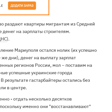
LE
ДОДАТИ ЗАРАЗ
во раздают квартиры мигрантам из Средней
е денег на зарплаты строителям.
ЦНС
).
вление Мариуполя остался нолик (их успешно
же дни), денег на выплату зарплат
ленных регионов России, мол – поставим на
нные успешные украинские города
 результате гастарбайтеры остались без
ли в центре.
енно - отдать несколько десятков
 поскольку именно они "восстанавливают"