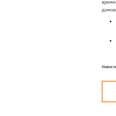
време
электроподстанций, 6 судов
"теневого флота" и базу ФСБ в Крыму
домов
Новости