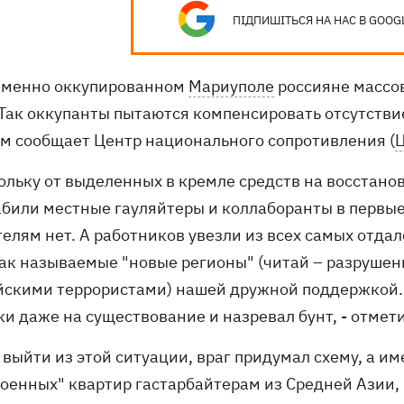
ПІДПИШІТЬСЯ НА НАС В GOOG
еменно оккупированном
Мариуполе
россияне массо
 Так оккупанты пытаются компенсировать отсутстви
ом сообщает Центр национального сопротивления (
кольку от выделенных в кремле средств на восстано
абили местные гауляйтеры и коллаборанты в первые 
телям нет. А работников увезли из всех самых отда
так называемые "новые регионы" (читай – разруше
йскими террористами) нашей дружной поддержкой. В
и даже на существование и назревал бунт, - отмети
выйти из этой ситуации, враг придумал схему, а им
роенных" квартир гастарбайтерам из Средней Азии,