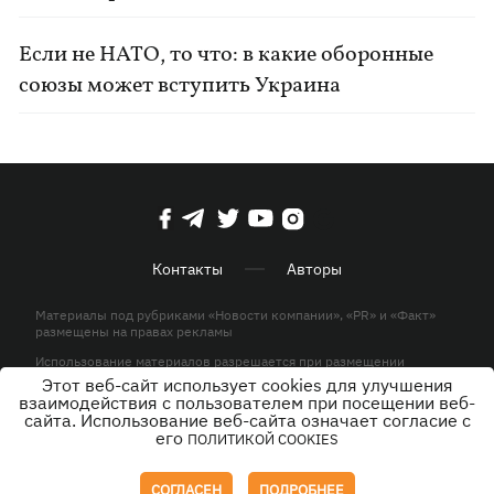
Если не НАТО, то что: в какие оборонные
союзы может вступить Украина
Контакты
Авторы
Материалы под рубриками «Новости компании», «PR» и «Факт»
размещены на правах рекламы
Использование материалов разрешается при размещении
активной гиперссылки на KP.UA в первом абзаце.
Этот веб-сайт использует cookies для улучшения
взаимодействия с пользователем при посещении веб-
© ООО «ЮЛАВ МЕДИА»,2026. Все права защищены.
сайта. Использование веб-сайта означает согласие с
его
ПОЛИТИКОЙ COOKIES
Дизайн
СОГЛАСЕН
ПОДРОБНЕЕ