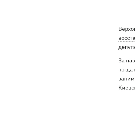
одержать победу, - Зеленский
В Болгарии заявили, что
21:22
взорвавшийся возле газопровода
Верхо
дрон мог біть украинским - МИД
восст
отреагировал
депут
В польском Кракове мужчина,
20:41
За на
напавший на украинскую пару, сам
сдался полиции
когда
заним
Сербия выделит 2 млн евро для
20:02
Киевс
поддержки украинской энергетики, -
Зеленский
Чат Telegram, где координировались
19:23
акции за Федорова, удалили после
задержания админа