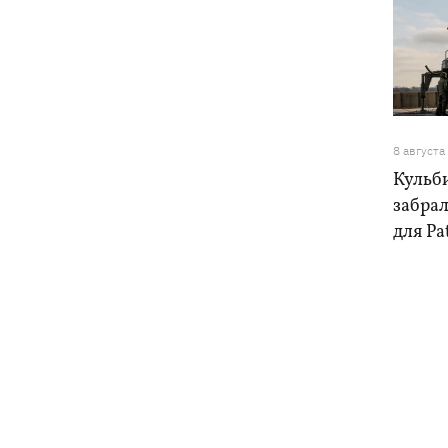
8 августа
Кульб
забра
для Pa