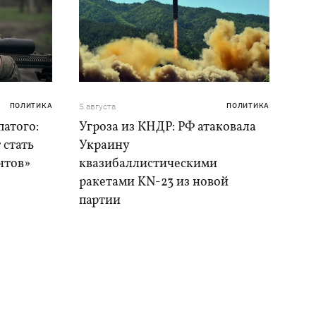
ПОЛИТИКА
5 августа
ПОЛИТИКА
атого:
Угроза из КНДР: РФ атаковала
 стать
Украину
нтов»
квазибаллистическими
ракетами KN-23 из новой
партии