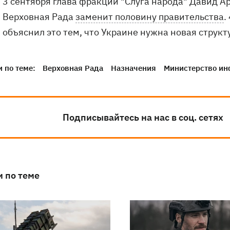
3 сентября глава фракции "Слуга народа" Давид Ар
Верховная Рада
заменит половину правительства
.
объяснил это тем, что Украине нужна новая структ
 по теме:
Верховная Рада
Назначения
Министерство ин
Подписывайтесь на нас в соц. сетях
и по теме