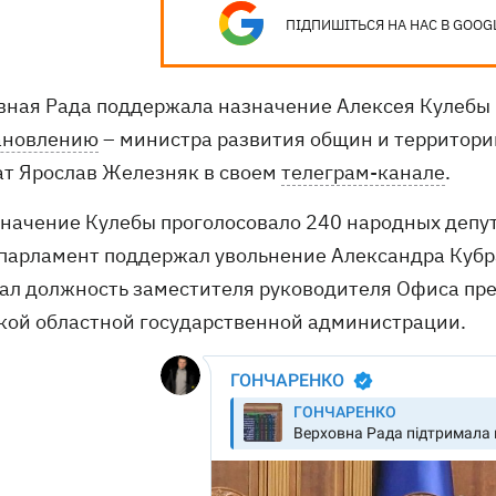
ПІДПИШІТЬСЯ НА НАС В GOOG
вная Рада поддержала назначение Алексея Кулебы
ановлению
– министра развития общин и территори
ат Ярослав Железняк в своем
телеграм-канале
.
значение Кулебы проголосовало 240 народных депут
 парламент поддержал увольнение Александра Кубра
ал должность заместителя руководителя Офиса през
кой областной государственной администрации.