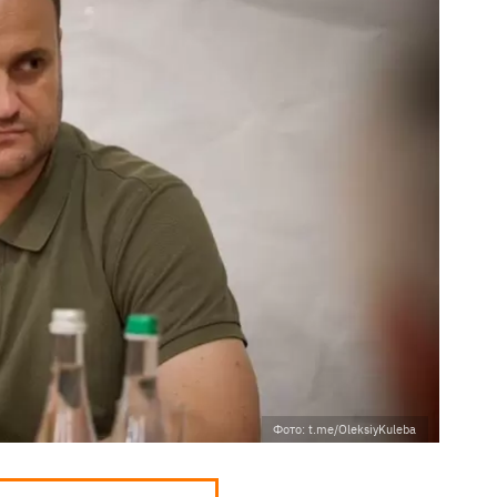
Фото: t.me/OleksiyKuleba