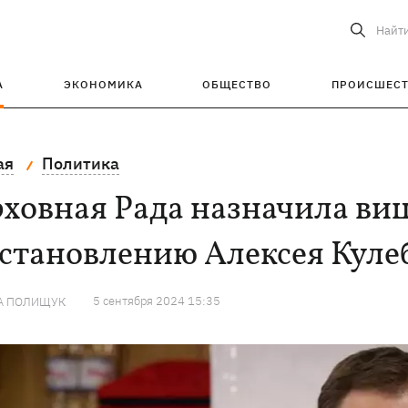
Найт
А
ЭКОНОМИКА
ОБЩЕСТВО
ПРОИСШЕС
ая
Политика
ховная Рада назначила ви
сстановлению Алексея Куле
5 сентября 2024 15:35
А ПОЛИЩУК