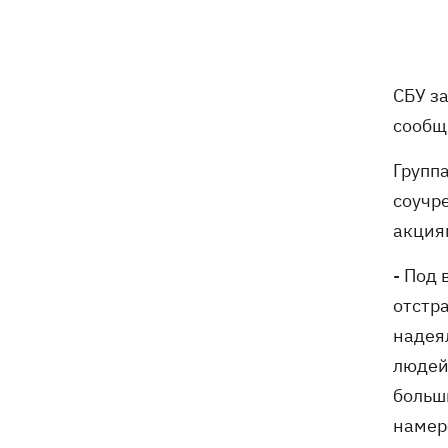
В результате ночной атаки на
07:27
Киевщине погибли четыре человека,
среди них – ребенок (ОБНОВЛЕНО)
СБУ з
сообщ
8 августа – какой сегодня церковный
05:30
Групп
праздник, Россия напала на Грузию,
что сегодня нельзя делать
соучр
акция
7 августа
- Под
Суспильне отреагировало на письмо
21:47
отстр
Оли Поляковой с призывами
надея
изменить правила Нацотбора
людей
Во Львове выставили обгоревшие
21:20
больш
экземпляры книг с уничтоженного
намере
склада в Харькове