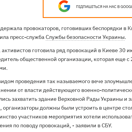
ПІДПИШІТЬСЯ НА НАС В GOOG
адержала провокаторов, готовивших беспорядки в 
ила пресс-служба
Службы безопасности Украины
.
а активистов готовила ряд провокаций в Киеве 30 и
едитель общественной организации, которая еще с
ми.
 видом проведения так называемого вече злоумышл
анении от власти действующего военно-политическ
лись захватить здание Верховной Рады Украины и за
, организаторы должны были устроить в центре сто
инство участников мероприятия хотели использова
ния по поводу провокаций, - заявили в СБУ.