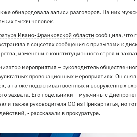
акже обнародовала записи разговоров. На них мужс
льких тысяч человек.
ратура Ивано-Франковской области
сообщила, что 
остраняла в соцсетях сообщения с призывами к ди
арства, изменению конституционного строя и захват
анизатор мероприятия – руководитель общественног
зультатных провокационных мероприятиях. Он снял
ек, а также подыскивал военных и вооруженных охр
ого захвата. Его подельники – мужчины с Днепроп
вали также руководителя ОО из Прикарпатья, но тот
действий, - рассказали в прокуратуре.