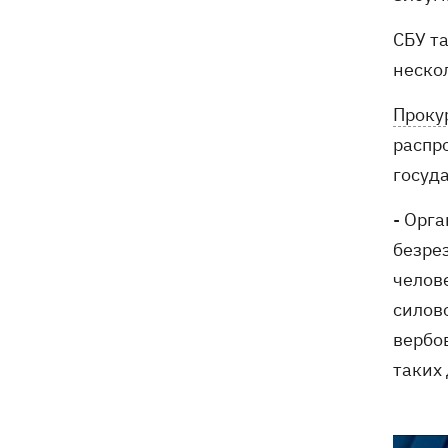
СБУ т
неско
Проку
распр
госуд
- Орг
безре
челов
силов
вербо
таких 