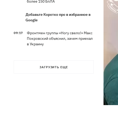
более 150 БпЛА
Добавьте Коротко про в избранное в
Google
Фронтмен группы «Ногу свело!» Макс
09:17
Покровский объяснил, зачем приехал
в Украину
Дороги в Буковеле превратились в
08:51
горные реки – мощный грозовой
ЗАГРУЗИТЬ ЕЩЕ
ураган натворил беды на
Франковщине
08:00
Прожиточный минимум: как
высчитывают уровень «нормальной
жизни» в Украине и мире
В центре Львова произошла массовая
07:47
драка, есть раненые, - соцсети