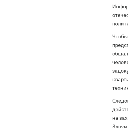
Инфор
Собаку, которую сотрудники Новой
21:02
почты выгнали на жару, нашли - пса
отече
накормили и забрали домой
полит
Чтобы
предс
общал
челов
задок
кварт
техни
Следо
дейст
на за
Злоум