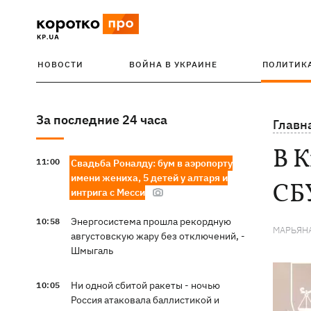
НОВОСТИ
ВОЙНА В УКРАИНЕ
ПОЛИТИК
За последние 24 часа
Главн
В К
11:00
Свадьба Роналду: бум в аэропорту
имени жениха, 5 детей у алтаря и
СБ
интрига с Месси
Энергосистема прошла рекордную
10:58
МАРЬЯН
августовскую жару без отключений, -
Шмыгаль
Ни одной сбитой ракеты - ночью
10:05
Россия атаковала баллистикой и