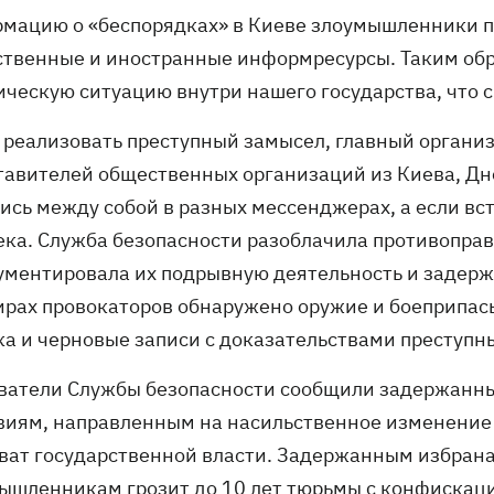
мацию о «беспорядках» в Киеве злоумышленники п
ственные и иностранные информресурсы. Таким обр
ическую ситуацию внутри нашего государства, что с
 реализовать преступный замысел, главный органи
тавителей общественных организаций из Киева, Дне
ись между собой в разных мессенджерах, а если вс
ека. Служба безопасности разоблачила противопра
ументировала их подрывную деятельность и задержа
ирах провокаторов обнаружено оружие и боеприпа
ка и черновые записи с доказательствами преступн
ватели Службы безопасности сообщили задержанным
виям, направленным на насильственное изменение 
хват государственной власти. Задержанным избрана
ышленникам грозит до 10 лет тюрьмы с конфискац