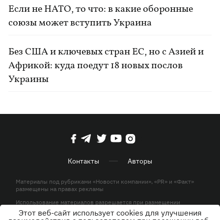
Если не НАТО, то что: в какие оборонные
союзы может вступить Украина
Без США и ключевых стран ЕС, но с Азией и
Африкой: куда поедут 18 новых послов
Украины
Контакты
Авторы
Материалы под рубриками «Новости компании», «PR» и «Факт»
размещены на правах рекламы
Использование материалов разрешается при размещении
активной гиперссылки на KP.UA в первом абзаце.
Этот веб-сайт использует cookies для улучшения