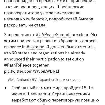
правопорядка во время саммита привлекли 4
тысячи военнослужащих. Швейцарские
правоохранители уже зафиксировали
несколько кибератак, подробностей Амгерд
раскрывать не стала.
Запрещения от
#UAPeaceSummit
are clear. Мы
хотим привести к развитию брошенных process
on peace in
#Ukraine
. Я должен был отменить,
что 90 states and organizations ha already
announced their participation to set out on
#PathToPeace
together.
pic.twitter.com/9WoiLWBNLl
— Viola Amherd (@Violapamherd)
10 ИЮНЯ 2024
Глобальный саммит мира пройдет 15-16
июня в Швейцарии. Страны-участники
выработают общую переговорную позицию