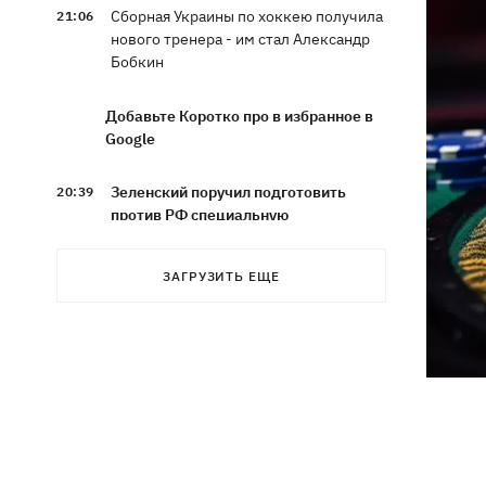
Сборная Украины по хоккею получила
21:06
нового тренера - им стал Александр
Бобкин
Добавьте Коротко про в избранное в
Google
Зеленский поручил подготовить
20:39
против РФ специальную
санкционную операцию
ЗАГРУЗИТЬ ЕЩЕ
Дроны СБУ поразили два корабля ФСБ
20:12
РФ "Балаклава" и "Керчь"
Зеленский подписал указы об
19:40
увольнении еще четырех послов
Сердце не выдержало - в результате
19:19
атаки РФ в приюте на Киевщине