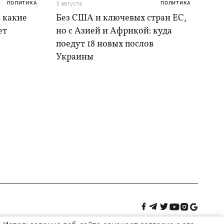
ПОЛИТИКА
3 августа
ПОЛИТИКА
в какие
Без США и ключевых стран ЕС,
ет
но с Азией и Африкой: куда
поедут 18 новых послов
Украины