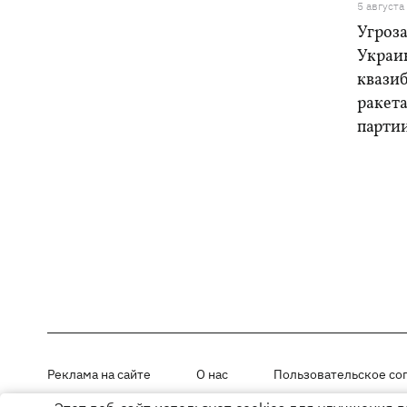
5 августа
Угроза
Украи
квази
ракет
парти
Реклама на сайте
О нас
Пользовательское со