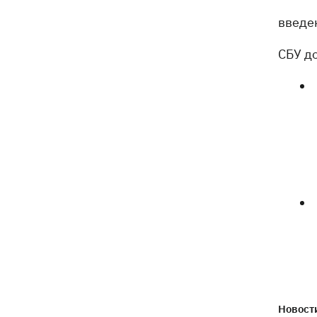
Генпрокурора обнародовали новые
детали теракта против украинских
введе
военнопленных
СБУ д
Новости