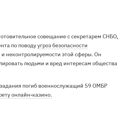
.
готовительное совещание с секретарем СНБО,
нта по поводу
угроз безопасности
о
и неконтролируемости этой сферы. Он
улировать людьми и вред интересам общества
о задания погиб военнослужащий 59 ОМБР
рету онлайн-казино.