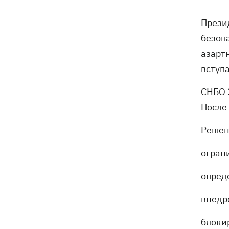
погибли собаки
Прези
Российские дроны уничтожили депо
19:15
безоп
"Укрпочты" в Павлограде, погибли
сотрудники
азарт
вступ
Зеленский учредил новый праздник -
18:43
День войск связи и
СНБО 
кибербезопасности ВСУ
После
Украинский кандидат в судьи МКС
18:13
Решен
Кишакевич не прошел тест на знание
языков
огран
18:05
Кадровая реформа Драпатого:
опред
Валерий Маркус может стать
«генералом всех сержантов» ВСУ
внедр
блоки
Оленивка: «Азов», СБУ и Офис
17:58