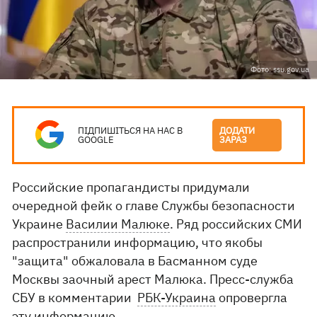
Фото: ssu.gov.ua
ПІДПИШІТЬСЯ НА НАС В
ДОДАТИ
GOOGLE
ЗАРАЗ
Российские пропагандисты придумали
очередной фейк о главе Службы безопасности
Украине
Василии Малюке
. Ряд российских СМИ
распространили информацию, что якобы
"защита" обжаловала в Басманном суде
Москвы заочный арест Малюка. Пресс-служба
СБУ в комментарии
РБК-Украина
опровергла
эту информацию.