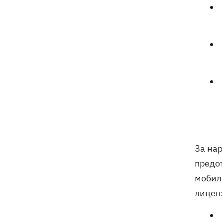
За на
предо
мобил
лицен