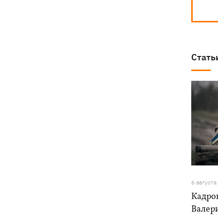
Стать
6 августа
Кадро
Валер