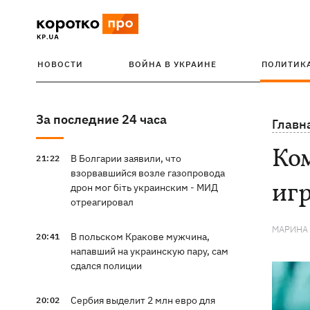
НОВОСТИ
ВОЙНА В УКРАИНЕ
ПОЛИТИК
За последние 24 часа
Главн
Ком
В Болгарии заявили, что
21:22
взорвавшийся возле газопровода
игр
дрон мог біть украинским - МИД
отреагировал
МАРИНА
В польском Кракове мужчина,
20:41
напавший на украинскую пару, сам
сдался полиции
Сербия выделит 2 млн евро для
20:02