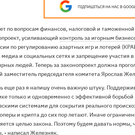
ПІДПИШІТЬСЯ НА НАС В GOOG
ет по вопросам финансов, налоговой и таможенной
опроект, усиливающий
контроль за игорным бизнес
сии по регулированию азартных игр и лотерей (КРА
 медиа и социальных сетях и запрещение участия в
ярных людей. Теперь за законопроект должна прого
й заместитель председателя комитета Ярослав Жел
сь еще раз я напишу очень важную штуку. Поддержив
ике только и одновременно с эффективной борьбой
вскими системами для сокрытия реального происхож
оперы и крипта до сих пор летают. Иначе ограничени
ляется целью закона. Поэтому будем давать нормы,
, - написал Железняк.