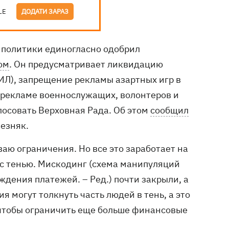
LE
ДОДАТИ ЗАРАЗ
 политики единогласно одобрил
ом
. Он предусматривает ликвидацию
ИЛ), запрещение рекламы азартных игр в
 рекламе военнослужащих, волонтеров и
лосовать Верховная Рада. Об этом
сообщил
езняк.
аю ограничения. Но все это заработает на
 с тенью. Мискодинг (схема манипуляций
дения платежей. – Ред.) почти закрыли, а
я могут толкнуть часть людей в тень, а это
 чтобы ограничить еще больше финансовые