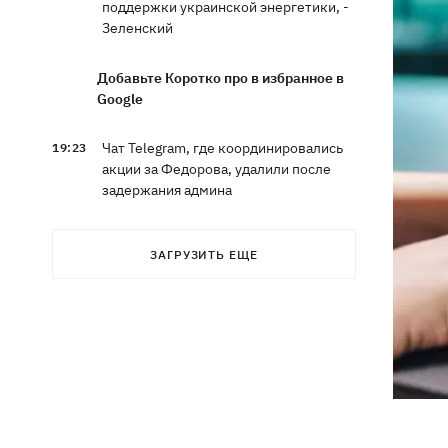
поддержки украинской энергетики, -
Зеленский
Добавьте Коротко про в избранное в
Google
Чат Telegram, где координировались
19:23
акции за Федорова, удалили после
задержания админа
Чемпион ММА Гудзь язвительно
18:59
ЗАГРУЗИТЬ ЕЩЕ
отреагировал на свое отстаранение
из проекта ко Дню Независимости
Компания OpenAI приостановила
18:16
тесты ИИ-модели Astra из-за
опасений по поводу ее
кибервозможностей