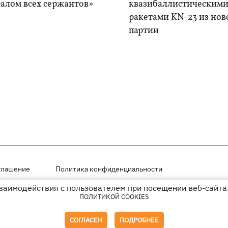
алом всех сержантов»
квазибаллистическим
ракетами KN-23 из нов
партии
глашение
Политика конфиденциальности
взаимодействия с пользователем при посещении веб-сайта.
мещены на правах рекламы
ПОЛИТИКОЙ COOKIES
иперссылки на KP.UA в первом абзаце.
СОГЛАСЕН
ПОДРОБНЕЕ