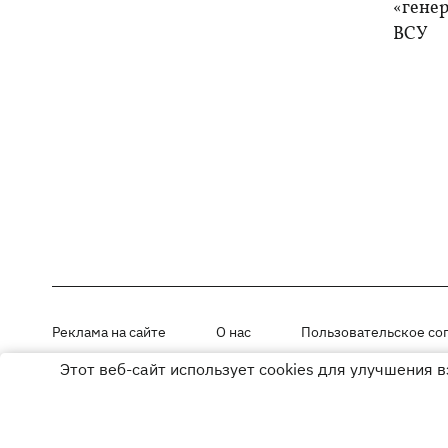
«генер
ВСУ
Реклама на сайте
О нас
Пользовательское со
Этот веб-сайт использует cookies для улучшения 
Материалы под рубриками «Новости компании», «PR» и «Факт» раз
Использование материалов разрешается при размещении активной г
© ООО «ЮЛАВ МЕДИА»,2026. Все права защищены.