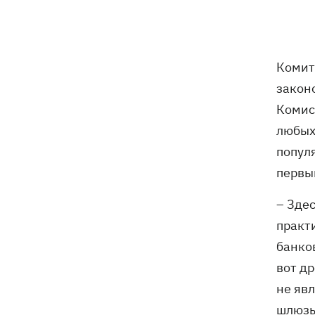
В Болгарии дрон взорвался недалеко
17:48
от крупного газопровода
После длительной болезни в
17:07
Комит
Аргентине умер отец Лионеля Месси
закон
Комис
В Марганце и соседних населенных
16:39
пунктах возобновили водоснабжение
любых
попул
Россияне атаковали рейсовый
16:11
первы
автобус в Никополе - есть жертвы
– Зде
16:00
Конец света на 7 секунд: соцсети в
практ
панике, ожидая 12 августа, и при чем
тут НАСА
банко
вот др
В США заверили, что Киев согласился
15:51
не нападать на нероссийские танкеры
не яв
в Черном море
шлюзы