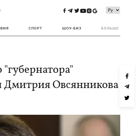
и
ТВИЯ
СПОРТ
ШОУ-БИЗ
БОЛЬШЕ
 "губернатора"
я Дмитрия Овсянникова