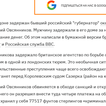
ПІДПИШІТЬСЯ НА НАС В GOOG
доне задержан бывший российский "губернатор"
ок
ий Овсянников. Мужчину задержали в его доме за 
ание денег. Об этом написали в бумажной версии б
r
и
Российская служба BBC
.
никова задержало британское агентство по борьбе с
ом в одной из лондонских тюрем. Это необычная сит
ильственные преступления чаще всего освобождают
танет перед Королевским судом Сазерка (район на 
й Овсянников обвиняется в обходе санкций и открыт
 чего он разрешил внести туда четыре платежа на о
 хранил у себя 77517 фунтов стерлингов «криминал