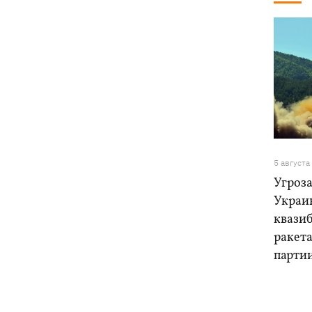
5 августа
Угроза
Украи
квази
ракет
парти