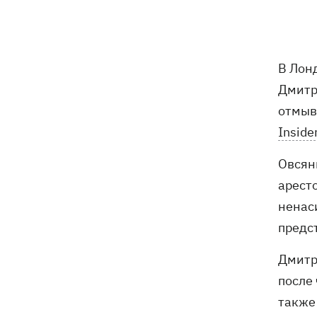
погибли собаки
Российские дроны уничтожили депо
19:15
"Укрпочты" в Павлограде, погибли
В Лон
сотрудники
Дмитр
Зеленский учредил новый праздник -
18:43
отмыв
День войск связи и
Inside
кибербезопасности ВСУ
Овсян
Украинский кандидат в судьи МКС
18:13
Кишакевич не прошел тест на знание
арест
языков
ненас
предс
18:05
Кадровая реформа Драпатого:
Валерий Маркус может стать
Дмитри
«генералом всех сержантов» ВСУ
после
также
Оленивка: «Азов», СБУ и Офис
17:58