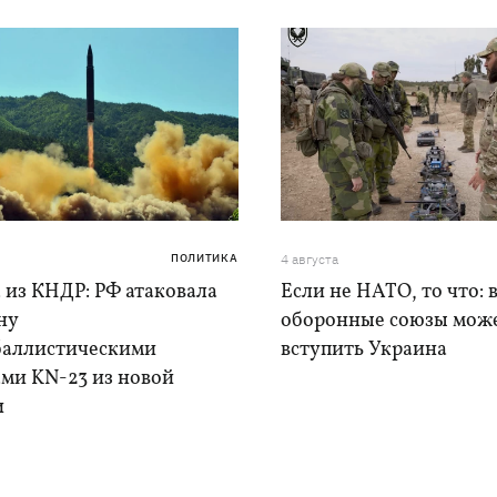
ПОЛИТИКА
4 августа
 из КНДР: РФ атаковала
Если не НАТО, то что: 
ну
оборонные союзы мож
баллистическими
вступить Украина
ами KN-23 из новой
и