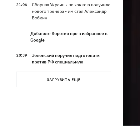
Сборная Украины по хоккею получила
21:06
нового тренера - им стал Александр
Бобкин
Добавьте Коротко про в избранное в
Google
Зеленский поручил подготовить
20:39
против РФ специальную
санкционную операцию
ЗАГРУЗИТЬ ЕЩЕ
Дроны СБУ поразили два корабля ФСБ
20:12
РФ "Балаклава" и "Керчь"
Зеленский подписал указы об
19:40
увольнении еще четырех послов
Сердце не выдержало - в результате
19:19
атаки РФ в приюте на Киевщине