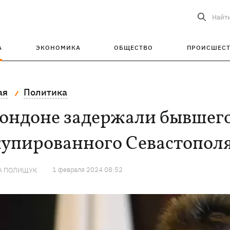
Найт
А
ЭКОНОМИКА
ОБЩЕСТВО
ПРОИСШЕС
ая
Политика
ондоне задержали бывшего
купированного Севастопол
1 февраля 2024 08:52
А ПОЛИЩУК