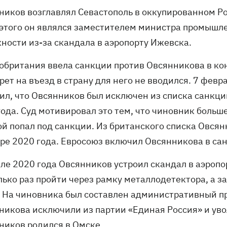
ников возглавлял Севастополь в оккупированном Рос
 этого он являлся заместителем министра промышлен
жности из-за скандала в аэропорту Ижевска.
обритания ввела санкции против Овсянникова в кон
рет на въезд в страну для него не вводился. 7 фев
ил, что Овсянников был исключен из списка санкци
ода. Суд мотивировал это тем, что чиновник больше
ой попал под санкции. Из британского списка Овся
бре 2020 года. Евросоюз включил Овсянникова в са
ле 2020 года Овсянников устроил скандал в аэропор
лько раз пройти через рамку металлодетектора, а 
. На чиновника был составлен административный пр
никова исключили из партии «Единая Россия» и ув
ников родился в Омске.