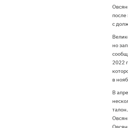
Генпрокурора обнародовали новые
Овсян
детали теракта против украинских
военнопленных
после
с дол
Велик
но зап
сообщ
2022 г
котор
в ноя
В апре
неско
талон
Овсян
Овсян