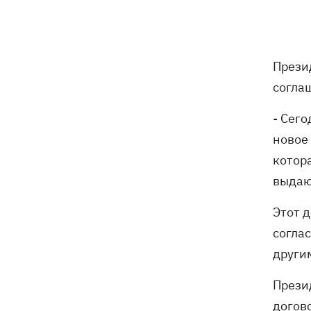
погибли собаки
Российские дроны уничтожили депо
19:15
"Укрпочты" в Павлограде, погибли
Прези
сотрудники
согла
Зеленский учредил новый праздник -
18:43
День войск связи и
- Сег
кибербезопасности ВСУ
новое 
котор
Украинский кандидат в судьи МКС
18:13
выдаю
Кишакевич не прошел тест на знание
языков
Этот 
18:05
Кадровая реформа Драпатого:
согла
Валерий Маркус может стать
други
«генералом всех сержантов» ВСУ
Прези
Оленивка: «Азов», СБУ и Офис
17:58
догов