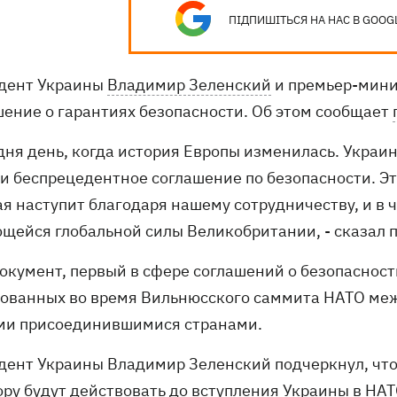
ПІДПИШІТЬСЯ НА НАС В GOOG
дент Украины
Владимир Зеленский
и премьер-мини
шение о гарантиях безопасности. Об этом сообщает
одня день, когда история Европы изменилась. Укра
и беспрецедентное соглашение по безопасности. Эт
ая наступит благодаря нашему сотрудничеству, и в 
щейся глобальной силы Великобритании, - сказал 
документ, первый в сфере соглашений о безопасност
сованных во время Вильнюсского саммита НАТО меж
ми присоединившимися странами.
дент Украины Владимир Зеленский подчеркнул, что
ору будут действовать до вступления Украины в НАТ