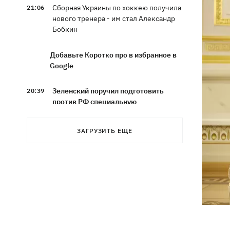
Сборная Украины по хоккею получила
21:06
нового тренера - им стал Александр
Бобкин
Добавьте Коротко про в избранное в
Google
Зеленский поручил подготовить
20:39
против РФ специальную
санкционную операцию
ЗАГРУЗИТЬ ЕЩЕ
Дроны СБУ поразили два корабля ФСБ
20:12
РФ "Балаклава" и "Керчь"
Зеленский подписал указы об
19:40
увольнении еще четырех послов
Сердце не выдержало - в результате
19:19
атаки РФ в приюте на Киевщине