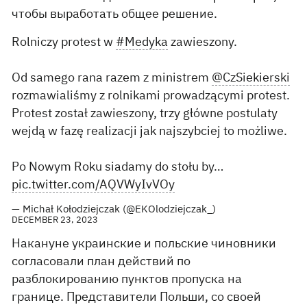
чтобы выработать общее решение.
Rolniczy protest w
#Medyka
zawieszony.
Od samego rana razem z ministrem
@CzSiekierski
rozmawialiśmy z rolnikami prowadzącymi protest.
Protest został zawieszony, trzy główne postulaty
wejdą w fazę realizacji jak najszybciej to możliwe.
Po Nowym Roku siadamy do stołu by…
pic.twitter.com/AQVWyIvVOy
— Michał Kołodziejczak (@EKOlodziejczak_)
DECEMBER 23, 2023
Накануне украинские и польские чиновники
согласовали план действий по
разблокированию пунктов пропуска на
границе. Представители Польши, со своей