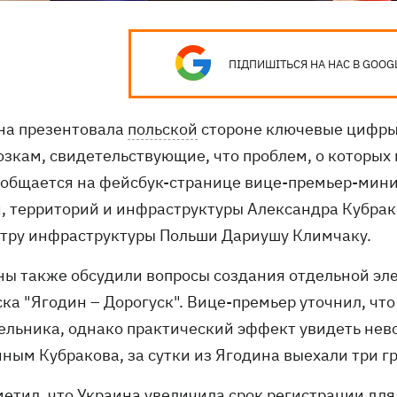
ПІДПИШІТЬСЯ НА НАС В GOOG
на презентовала
польской
стороне ключевые цифры
озкам, свидетельствующие, что проблем, о которых 
ообщается на фейсбук-странице вице-премьер-мини
, территорий и инфраструктуры Александра Кубрако
тру инфраструктуры Польши Дариушу Климчаку.
ны также обсудили вопросы создания отдельной эле
ка "Ягодин – Дорогуск". Вице-премьер уточнил, что
ельника, однако практический эффект увидеть нев
нным Кубракова, за сутки из Ягодина выехали три г
метил, что Украина увеличила срок регистрации для