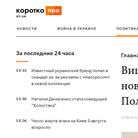
НОВОСТИ
ВОЙНА В УКРАИНЕ
ПОЛИТИК
За последние 24 часа
Главн
Виц
Известный украинский бренд попал в
13:33
скандал из-за рекламы с «малоросом»
но
в новой коллекции
По
Наталья Денисенко стала соведущей
13:30
"Холостяка"
АЛЕНА 
Число жертв атаки на Киев 5 августа
13:26
возросло