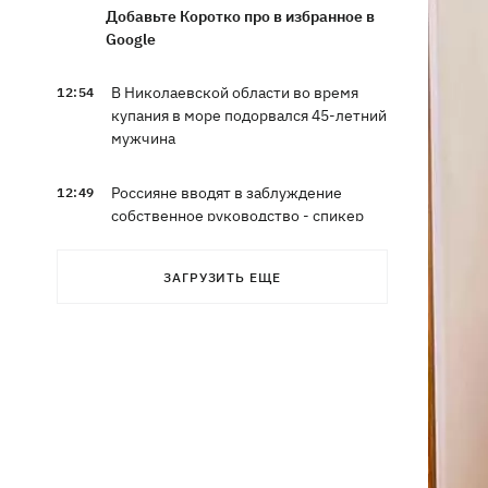
Добавьте Коротко про в избранное в
Google
В Николаевской области во время
12:54
купания в море подорвался 45-летний
мужчина
Россияне вводят в заблуждение
12:49
собственное руководство - спикер
Объединенных сил опроверг
заявления о Белом Колодце
ЗАГРУЗИТЬ ЕЩЕ
Наталья Могилевская впервые станет
12:47
тренером взрослого "Голоса"
Украина успешно протестировала
12:18
собственную баллистику – эксперт
рассказал, о какой именно ракете
речь