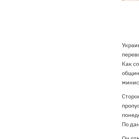
Василий Иванчук первым среди
11:50
украинцев во времена
Независимости войдет в Зал славы
шахмат
В Житомирской области в здании ТЦК
11:10
Украи
умер военнообязанный - подробности
перев
от военкомата
Как с
Россияне ударили по людям на
10:34
общин
рынке в Сумской области – много
минис
раненых
Сторо
На горе Петрос молния ударила в двух
09:59
пропус
туристов из Киева
понед
Россияне атаковали 147 дронами по 5
09:23
По да
направлениям
Он от