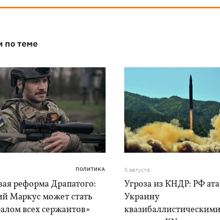
и по теме
ПОЛИТИКА
5 августа
вая реформа Драпатого:
Угроза из КНДР: РФ ат
ий Маркус может стать
Украину
алом всех сержантов»
квазибаллистическим