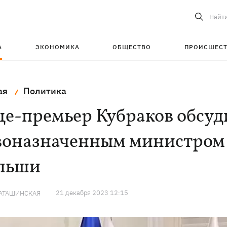
Найт
А
ЭКОНОМИКА
ОБЩЕСТВО
ПРОИСШЕС
ая
Политика
е-премьер Кубраков обсуд
воназначенным министром
льши
21 декабря 2023 12:15
КАТАШИНСКАЯ