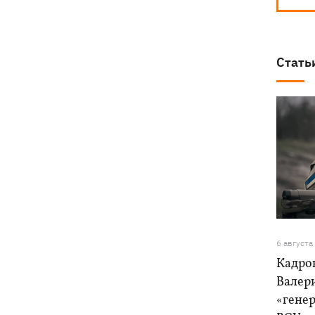
Стать
6 августа
Кадро
Валер
«генер