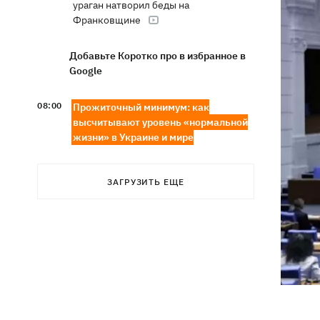
ураган натворил беды на
Франковщине
Добавьте Коротко про в избранное в
Google
08:00
Прожиточный минимум: как
высчитывают уровень «нормальной
жизни» в Украине и мире
В центре Львова произошла массовая
07:47
драка, есть раненые, - соцсети
ЗАГРУЗИТЬ ЕЩЕ
В результате ночной атаки на
07:27
Киевщине погибли четыре человека,
среди них – ребенок (ОБНОВЛЕНО)
8 августа – какой сегодня церковный
05:30
праздник, Россия напала на Грузию,