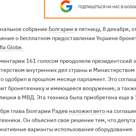
ПІДПИШІТЬСЯ НА НАС В GOOG
нальное собрание
Болгарии
в пятницу, 8 декабря, 
шение о бесплатном предоставлении Украине броне
fia Globe.
ментарии 161 голосом преодолели президентский 
терством внутренних дел страны и Министерством 
что одобрил в прошлом месяце парламент. Это согла
вит бронетехнику и имеющееся вооружение, а также
злишки в МВД. Эта техника была приобретена еще в 
абря глава Болгарии Радев
наложил вето
на соглаше
техники. Он объяснил свое решение тем, что депут
рнативные варианты использования оборудования.