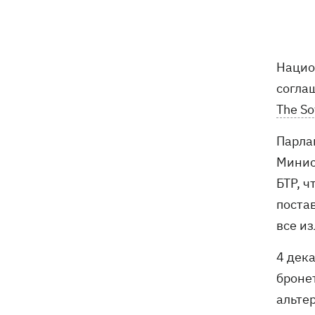
что сегодня нельзя делать
7 августа
Нацио
Суспильне отреагировало на письмо
21:47
согла
Оли Поляковой с призывами
изменить правила Нацотбора
The So
Парла
Во Львове выставили обгоревшие
21:20
экземпляры книг с уничтоженного
Минис
склада в Харькове
БТР, 
поста
Собаку, которую сотрудники Новой
21:02
почты выгнали на жару, нашли - пса
все и
накормили и забрали домой
4 дек
Сенат США одобрил законопроект
20:40
броне
Грэма об "адских санкциях" против РФ
альте