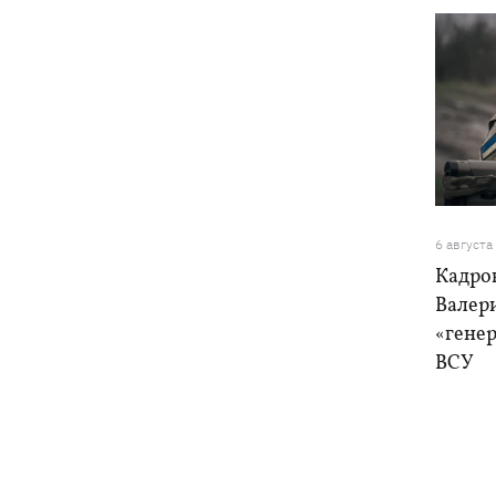
6 августа
Кадро
Валер
«генер
ВСУ