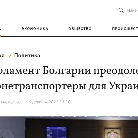
Найт
А
ЭКОНОМИКА
ОБЩЕСТВО
ПРОИСШЕС
ая
Политика
ламент Болгарии преодоле
онетранспортеры для Укра
9 декабря 2023 13:10
Я МАЛКИНА