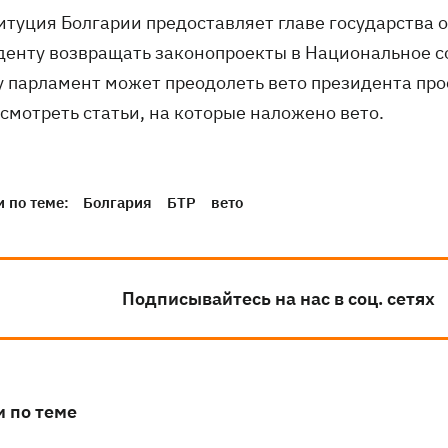
итуция Болгарии предоставляет главе государства о
денту возвращать законопроекты в Национальное с
у парламент может преодолеть вето президента про
есмотреть статьи, на которые наложено вето.
 по теме:
Болгария
БТР
вето
Подписывайтесь на нас в соц. сетях
и по теме