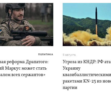
ПОЛИТИКА
5 августа
вая реформа Драпатого:
Угроза из КНДР: РФ ат
ий Маркус может стать
Украину
алом всех сержантов»
квазибаллистическим
ракетами KN-23 из нов
партии