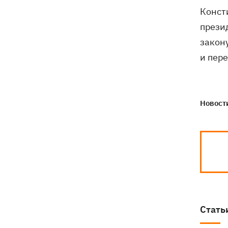
Зеленский впервые прибыл в Сербию
20:14
Конст
и рассказал о целях визита
прези
закон
и пер
Новости
Стать