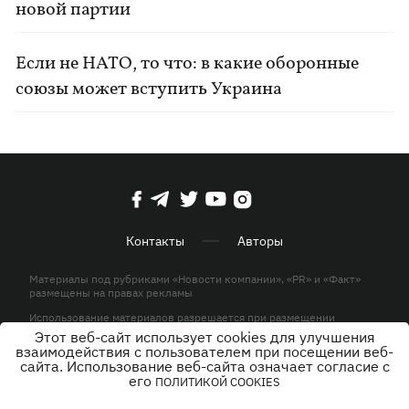
новой партии
Если не НАТО, то что: в какие оборонные
союзы может вступить Украина
Контакты
Авторы
Материалы под рубриками «Новости компании», «PR» и «Факт»
размещены на правах рекламы
Использование материалов разрешается при размещении
активной гиперссылки на KP.UA в первом абзаце.
Этот веб-сайт использует cookies для улучшения
взаимодействия с пользователем при посещении веб-
© ООО «ЮЛАВ МЕДИА»,2026. Все права защищены.
сайта. Использование веб-сайта означает согласие с
его
ПОЛИТИКОЙ COOKIES
Дизайн