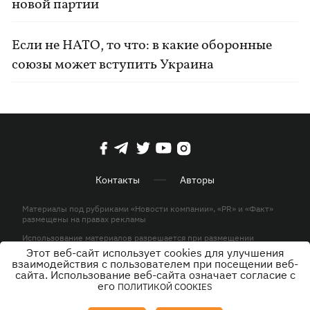
новой партии
Если не НАТО, то что: в какие оборонные
союзы может вступить Украина
Контакты
Авторы
Материалы под рубриками «Новости компании», «PR» и «Факт»
размещены на правах рекламы
Использование материалов разрешается при размещении
активной гиперссылки на KP.UA в первом абзаце.
Этот веб-сайт использует cookies для улучшения
взаимодействия с пользователем при посещении веб-
© ООО «ЮЛАВ МЕДИА»,2026. Все права защищены.
сайта. Использование веб-сайта означает согласие с
его
ПОЛИТИКОЙ COOKIES
Дизайн