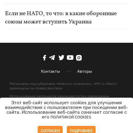
Если не НАТО, то что: в какие оборонные
союзы может вступить Украина
Контакты
Авторы
Материалы под рубриками «Новости компании», «PR» и «Факт»
размещены на правах рекламы
Использование материалов разрешается при размещении
активной гиперссылки на KP.UA в первом абзаце.
Этот веб-сайт использует cookies для улучшения
взаимодействия с пользователем при посещении веб-
© ООО «ЮЛАВ МЕДИА»,2026. Все права защищены.
сайта. Использование веб-сайта означает согласие с
его
ПОЛИТИКОЙ COOKIES
Дизайн
СОГЛАСЕН
ПОДРОБНЕЕ