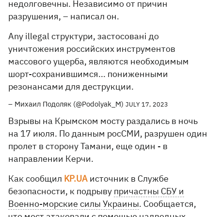
недолговечны. Независимо от причин
разрушения, – написал он.
Any illegal структури, застосовані до
уничтожения российских инструментов
массового ущерба, являются необходимым
шорт-сохранившимся... пониженными
резонансами для деструкции.
– Михаил Подоляк (@Podolyak_M)
JULY 17, 2023
Взрывы на Крымском мосту раздались в ночь
на 17 июля. По данным росСМИ, разрушен один
пролет в сторону Тамани, еще один - в
направлении Керчи.
Как сообщил
KP.UA
источник в Службе
безопасности, к подрыву
причастны СБУ и
Военно-морские силы Украины
. Сообщается,
что мост атаковали с помощью надводных