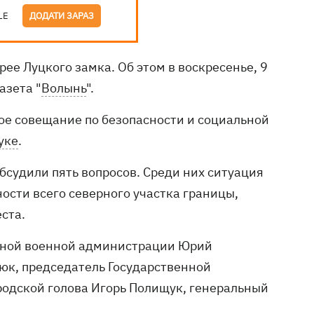
LE
ДОДАТИ ЗАРАЗ
ее Луцкого замка. Об этом в воскресенье, 9
азета "
Волынь
".
ое совещание по безопасности и социальной
уке
.
судили пять вопросов. Среди них ситуация
ности всего северного участка границы,
ста.
тной военной администрации Юрий
к, председатель Государственной
родской голова Игорь Полищук, генеральный