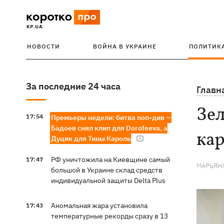
НОВОСТИ
ВОЙНА В УКРАИНЕ
ПОЛИТИК
За последние 24 часа
Главн
Зе
17:54
Премьеры недели: битва поп-див —
Бадоев снял клип для Dorofeeva, а
кар
Дуцик для Тины Кароль
РФ уничтожила на Киевщине самый
17:47
МАРЬЯН
большой в Украине склад средств
индивидуальной защиты Delta Plus
Аномальная жара установила
17:43
температурные рекорды сразу в 13