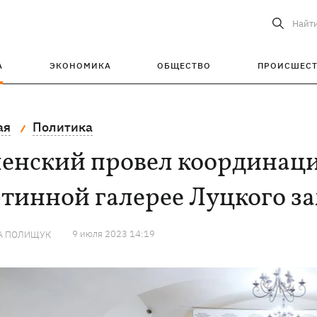
Найт
А
ЭКОНОМИКА
ОБЩЕСТВО
ПРОИСШЕС
ая
Политика
ленский провел координац
тинной галерее Луцкого з
9 июля 2023 14:19
А ПОЛИЩУК