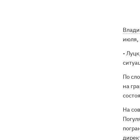
Россия ударила по стадиону
15:41
"Черноморец" в Одессе
Скандал с закупками курятины: сеть
15:37
Влади
«Деликат» продолжает продавать
июля,
продукцию птицефабрики,
обвиняемой в экологическом
- Луц
терроре
ситуа
Синоптики рассказали, какие области
15:25
в выходные накроют грозы с градом
По сл
на гра
София Ротару показалась с букетами
15:00
состо
цветов в день 79-летия
На со
В Ивано-Франковске работники
13:58
Погул
"Новой почты" толкали собаку
шваброй, - реакция компании
погра
дирек