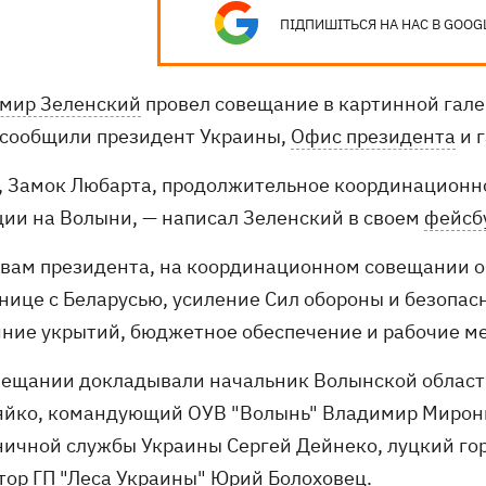
ПІДПИШІТЬСЯ НА НАС В GOOG
мир Зеленский
провел совещание в картинной галер
 сообщили президент Украины,
Офис президента
и г
к, Замок Любарта, продолжительное координационн
ции на Волыни, — написал Зеленский в своем
фейсб
овам президента, на координационном совещании об
нице с Беларусью, усиление Сил обороны и безопас
яние укрытий, бюджетное обеспечение и рабочие ме
вещании докладывали начальник Волынской облас
яйко, командующий ОУВ "Волынь" Владимир Мироню
ничной службы Украины Сергей Дейнеко, луцкий го
тор ГП "Леса Украины" Юрий Болоховец.