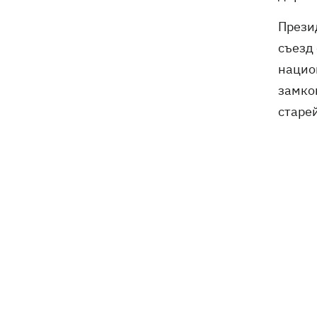
Прези
съезд
нацио
замко
старе