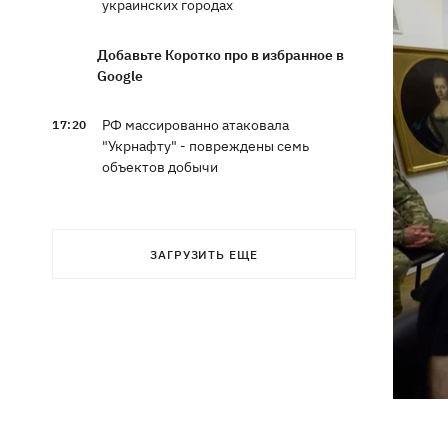
украинских городах
Добавьте Коротко про в избранное в
Google
РФ массированно атаковала
17:20
"Укрнафту" - повреждены семь
объектов добычи
16:40
Шацкие озера мелеют: что
происходит и виноваты ли в этом
ЗАГРУЗИТЬ ЕЩЕ
поля голубики
Во Львове спор в маршрутке перерос
16:20
в драку в аптеке - полицейские
расследуют инцидент
Умер автор песен Мадонны и трижды
16:13
лауреат Grammy Уильям Орбит