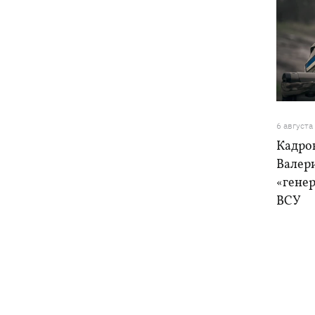
6 августа
Кадро
Валер
«генер
ВСУ