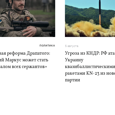
ПОЛИТИКА
5 августа
вая реформа Драпатого:
Угроза из КНДР: РФ ат
ий Маркус может стать
Украину
алом всех сержантов»
квазибаллистическим
ракетами KN-23 из нов
партии