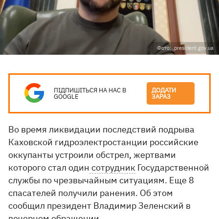
Фото: .president.gov.ua
ПІДПИШІТЬСЯ НА НАС В
ДОДАТИ
GOOGLE
ЗАРАЗ
Во время ликвидации последствий подрыва
Каховской гидроэлектростанции российские
оккупанты устроили обстрел, жертвами
которого стал один
сотрудник
Государственной
службы по чрезвычайным ситуациям. Еще 8
спасателей получили ранения. Об этом
сообщил президент Владимир Зеленский в
вечернем
обращении.