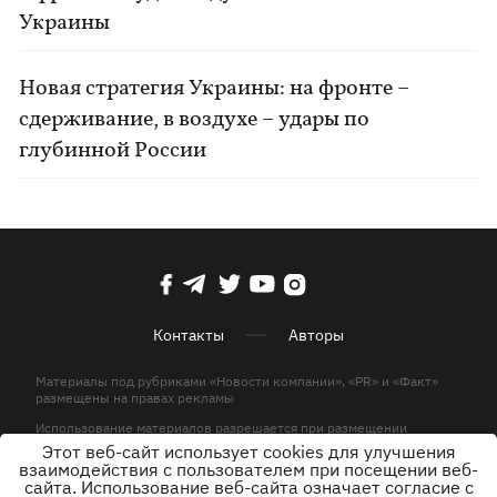
Украины
Новая стратегия Украины: на фронте –
сдерживание, в воздухе – удары по
глубинной России
Контакты
Авторы
Материалы под рубриками «Новости компании», «PR» и «Факт»
размещены на правах рекламы
Использование материалов разрешается при размещении
активной гиперссылки на KP.UA в первом абзаце.
Этот веб-сайт использует cookies для улучшения
взаимодействия с пользователем при посещении веб-
© ООО «ЮЛАВ МЕДИА»,2026. Все права защищены.
сайта. Использование веб-сайта означает согласие с