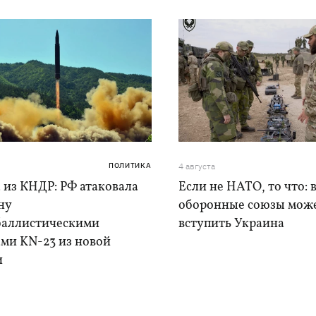
ПОЛИТИКА
4 августа
 из КНДР: РФ атаковала
Если не НАТО, то что: 
ну
оборонные союзы мож
баллистическими
вступить Украина
ами KN-23 из новой
и