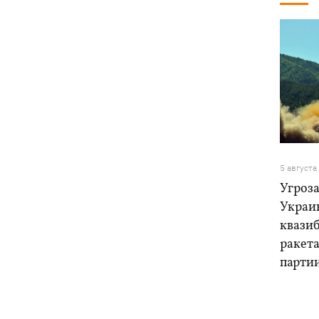
5 августа
Угроза
Украи
квази
ракет
парти