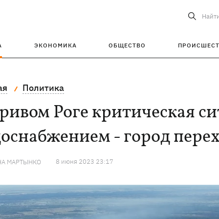
Найт
А
ЭКОНОМИКА
ОБЩЕСТВО
ПРОИСШЕС
ая
Политика
ривом Роге критическая си
оснабжением - город перех
8 июня 2023 23:17
НА МАРТЫНКО