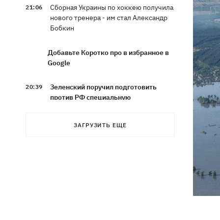
Сборная Украины по хоккею получила
21:06
нового тренера - им стал Александр
Бобкин
Добавьте Коротко про в избранное в
Google
Зеленский поручил подготовить
20:39
против РФ специальную
санкционную операцию
ЗАГРУЗИТЬ ЕЩЕ
Дроны СБУ поразили два корабля ФСБ
20:12
РФ "Балаклава" и "Керчь"
Зеленский подписал указы об
19:40
увольнении еще четырех послов
Сердце не выдержало - в результате
19:19
атаки РФ в приюте на Киевщине