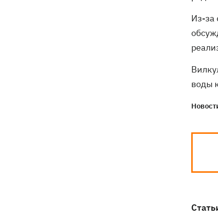
Генпрокурора обнародовали новые
детали теракта против украинских
Из-за
военнопленных
обсуж
реали
Вилку
воды 
Новости
Стать