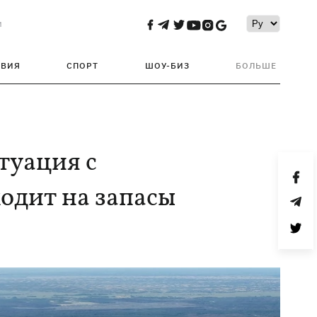
и
ТВИЯ
СПОРТ
ШОУ-БИЗ
БОЛЬШЕ
туация с
одит на запасы