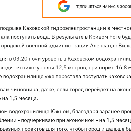
ПІДПИШІТЬСЯ НА НАС В GOOG
 подрыва Каховской гидроэлектростанции в местн
ала поступать вода. В результате
в Кривом Роге
буд
 городской военной администрации Александр Вилк
одня в 03.20 ночи уровень в Каховском водохранили
ходится ниже уровня 12,5 метров, при норме 16,8 м
 водохранилище уже перестала поступать каховская
овам чиновника, даже, если город перейдет на эко
 на 1,5 месяца.
амом водохранилище Южном, благодаря заранее про
блении - подчеркиваю при экономном - на 1,5 месяц
рьезных проектов для того, чтобы город и дальше бы