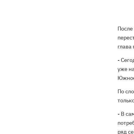
погибли собаки
Российские дроны уничтожили депо
19:15
"Укрпочты" в Павлограде, погибли
После
сотрудники
перест
Зеленский учредил новый праздник -
18:43
глава
День войск связи и
кибербезопасности ВСУ
- Сег
уже на
Украинский кандидат в судьи МКС
18:13
Южное
Кишакевич не прошел тест на знание
языков
По сл
18:05
Кадровая реформа Драпатого:
только
Валерий Маркус может стать
«генералом всех сержантов» ВСУ
- В с
потре
Оленивка: «Азов», СБУ и Офис
17:58
ряд се