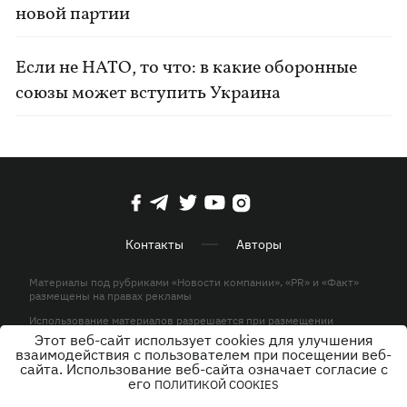
новой партии
Если не НАТО, то что: в какие оборонные
союзы может вступить Украина
Контакты
Авторы
Материалы под рубриками «Новости компании», «PR» и «Факт»
размещены на правах рекламы
Использование материалов разрешается при размещении
активной гиперссылки на KP.UA в первом абзаце.
Этот веб-сайт использует cookies для улучшения
взаимодействия с пользователем при посещении веб-
© ООО «ЮЛАВ МЕДИА»,2026. Все права защищены.
сайта. Использование веб-сайта означает согласие с
его
ПОЛИТИКОЙ COOKIES