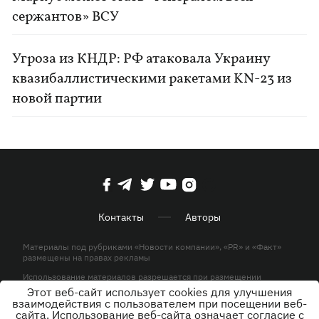
сержантов» ВСУ
Угроза из КНДР: РФ атаковала Украину
квазибаллистическими ракетами KN-23 из
новой партии
Контакты
Авторы
Материалы под рубриками «Новости компании», «PR» и «Факт»
размещены на правах рекламы
Использование материалов разрешается при размещении
активной гиперссылки на KP.UA в первом абзаце.
Этот веб-сайт использует cookies для улучшения
взаимодействия с пользователем при посещении веб-
© ООО «ЮЛАВ МЕДИА»,2026. Все права защищены.
сайта. Использование веб-сайта означает согласие с