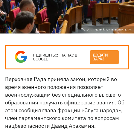
Фото: t.me/verkhovnaradaukrainy
ПІДПИШІТЬСЯ НА НАС В
ДОДАТИ
GOOGLE
ЗАРАЗ
Верховная Рада приняла закон, который во
время военного положения позволяет
военнослужащим без специального высшего
образования получать
офицерские звания
. Об
этом
сообщил
глава фракции «Слуга народа»,
член парламентского комитета по вопросам
нацбезопасности Давид Арахамия.