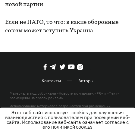
новой партии
Если не НАТО, то что: в какие оборонные
союзы может вступить Украина
Контакты
Авторы
Материалы под рубриками «Новости компании», «PR» и «Факт»
размещены на правах рекламы
Использование материалов разрешается при размещении
активной гиперссылки на KP.UA в первом абзаце.
Этот веб-сайт использует cookies для улучшения
взаимодействия с пользователем при посещении веб-
© ООО «ЮЛАВ МЕДИА»,2026. Все права защищены.
сайта. Использование веб-сайта означает согласие с
его
ПОЛИТИКОЙ COOKIES
Дизайн