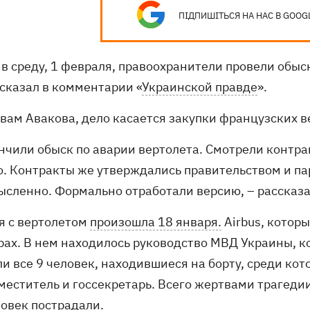
ПІДПИШІТЬСЯ НА НАС В GOOG
 в среду, 1 февраля, правоохранители провели обыс
ссказал в комментарии «
Украинской правде
».
вам Авакова, дело касается закупки французских ве
нчили обыск по аварии вертолета. Смотрели контра
о. Контракты же утверждались правительством и па
ысленно. Формально отработали версию, – рассказа
я с вертолетом
произошла 18 января.
Airbus, которы
рах. В нем находилось руководство МВД Украины, ко
ли все 9 человек, находившиеся на борту, среди к
меститель и госсекретарь. Всего жертвами трагедии
ловек пострадали.