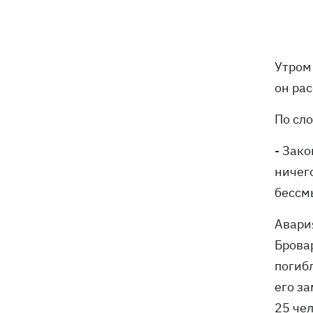
трагедии в двух селах на Волыни
В Будапеште после обмеления Дуная
19:16
подняли со дна мотоцикл вермахта и
Утром
останки двух солдат
он ра
19:00
Анекдоты и мемы недели: прилеты-
По сло
прилеты, идите на болота и
украинский Джеймс Бонд с
кабачками
- Зако
ничег
Тысяча незаконно списанных мужчин
18:53
бессм
- суд заключил под стражу экс-
начальника Мукачевского ТЦК
Авари
Дроны ВСУ поразили 10
18:48
Брова
электроподстанций, 6 судов
погиб
"теневого флота" и базу ФСБ в Крыму
его за
Навроцкий в годовщину своего
25 че
18:20