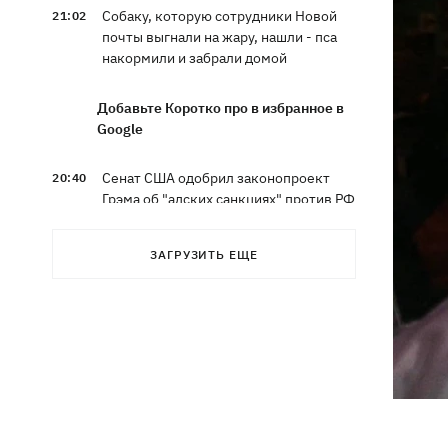
Собаку, которую сотрудники Новой
21:02
почты выгнали на жару, нашли - пса
накормили и забрали домой
Добавьте Коротко про в избранное в
Google
Сенат США одобрил законопроект
20:40
Грэма об "адских санкциях" против РФ
Зеленский впервые прибыл в Сербию
20:14
ЗАГРУЗИТЬ ЕЩЕ
и рассказал о целях визита
Во Львове ввели карантинные
20:04
ограничения из-за обнаружения
бешенства у кота
Украина и Польша завершили
19:49
эксгумацию жертв Волынской