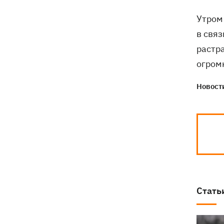
президентства пообещал
поддерживать Украину в борьбе с РФ
Утром
в связ
растр
огром
Новости
Стать