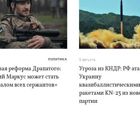
ПОЛИТИКА
5 августа
вая реформа Драпатого:
Угроза из КНДР: РФ ат
ий Маркус может стать
Украину
алом всех сержантов»
квазибаллистическим
ракетами KN-23 из нов
партии