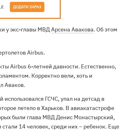
LE
ДОДАТИ ЗАРАЗ
ки у экс-главы МВД
Арсена Авакова
. Об этом
ртолетов Airbus.
кты Airbus 6-летней давности. Естественно,
рламентом. Корректно вели, хоть и
л Аваков.
й использовался ГСЧС, упал на детсад в
торое летело в Харьков. В авиакатастрофе
оторых были глава МВД Денис Монастырский,
 стали 14 человек, среди них – ребенок. Еще