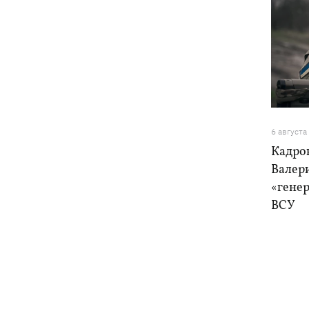
6 августа
Кадро
Валер
«генер
ВСУ