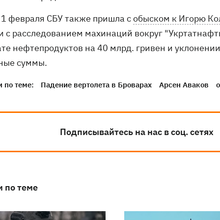
 1 февраля СБУ также пришла с
обыском к Игорю Ко
и с расследованием махинаций вокруг "Укртатнафты
ате нефтепродуктов на 40 млрд. гривен и уклонени
ные суммы.
 по теме:
Падение вертолета в Броварах
Арсен Аваков
Подписывайтесь на нас в соц. сетях
и по теме