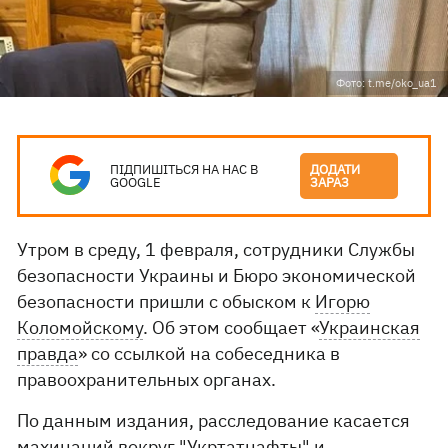
Фото: t.me/oko_ua1
ПІДПИШІТЬСЯ НА НАС В
ДОДАТИ
GOOGLE
ЗАРАЗ
Утром в среду, 1 февраля, сотрудники Службы
безопасности Украины и Бюро экономической
безопасности пришли с обыском к
Игорю
Коломойскому
. Об этом сообщает «
Украинская
правда
» со ссылкой на собеседника в
правоохранительных органах.
По данным издания, расследование касается
махинаций вокруг "Укртатнафты" и