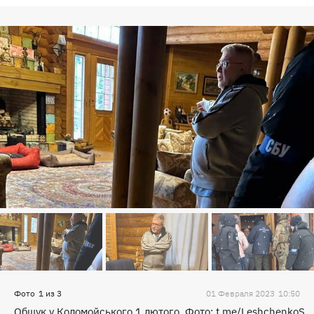
Фото
1
из
3
01 Февраля 2023
10:50
Обшук у Коломойського 1 лютого. Фото: t.me/LeshchenkoS