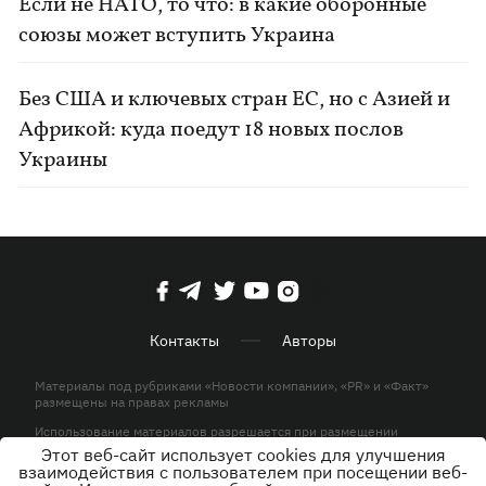
Если не НАТО, то что: в какие оборонные
союзы может вступить Украина
Без США и ключевых стран ЕС, но с Азией и
Африкой: куда поедут 18 новых послов
Украины
Контакты
Авторы
Материалы под рубриками «Новости компании», «PR» и «Факт»
размещены на правах рекламы
Использование материалов разрешается при размещении
активной гиперссылки на KP.UA в первом абзаце.
Этот веб-сайт использует cookies для улучшения
взаимодействия с пользователем при посещении веб-
© ООО «ЮЛАВ МЕДИА»,2026. Все права защищены.