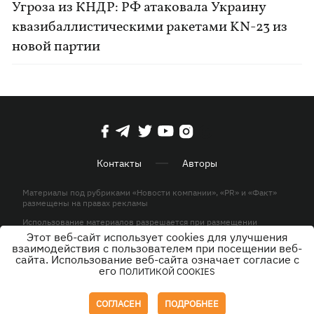
Угроза из КНДР: РФ атаковала Украину
квазибаллистическими ракетами KN-23 из
новой партии
Контакты
Авторы
Материалы под рубриками «Новости компании», «PR» и «Факт»
размещены на правах рекламы
Использование материалов разрешается при размещении
активной гиперссылки на KP.UA в первом абзаце.
Этот веб-сайт использует cookies для улучшения
взаимодействия с пользователем при посещении веб-
© ООО «ЮЛАВ МЕДИА»,2026. Все права защищены.
сайта. Использование веб-сайта означает согласие с
его
ПОЛИТИКОЙ COOKIES
Дизайн
СОГЛАСЕН
ПОДРОБНЕЕ