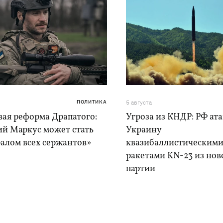
ПОЛИТИКА
5 августа
вая реформа Драпатого:
Угроза из КНДР: РФ ат
ий Маркус может стать
Украину
алом всех сержантов»
квазибаллистическим
ракетами KN-23 из нов
партии