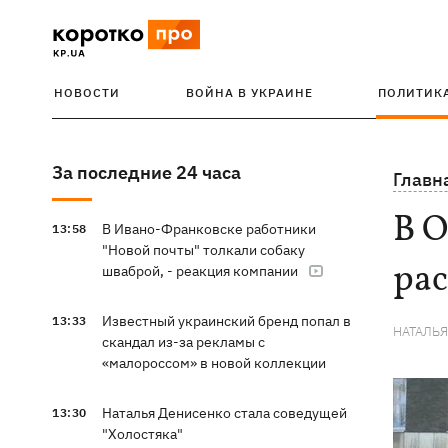
НОВОСТИ
ВОЙНА В УКРАИНЕ
ПОЛИТИК
За последние 24 часа
Главн
В О
В Ивано-Франковске работники
13:58
"Новой почты" толкали собаку
ра
шваброй, - реакция компании
Известный украинский бренд попал в
13:33
НАТАЛЬ
скандал из-за рекламы с
«малороссом» в новой коллекции
Наталья Денисенко стала соведущей
13:30
"Холостяка"