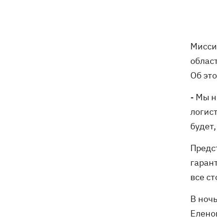
Украина успешно протестировала
12:18
собственную баллистику – эксперт
рассказал, о какой именно ракете
речь
Мисси
Василий Иванчук первым среди
11:50
облас
украинцев во времена
Об эт
Независимости войдет в Зал славы
шахмат
- Мы 
логис
В Житомирской области в здании ТЦК
11:10
умер военнообязанный - подробности
будет,
от военкомата
Предс
Россияне ударили по людям на
10:34
гаран
рынке в Сумской области – много
все ст
раненых
В ноч
На горе Петрос молния ударила в двух
09:59
туристов из Киева
Елено