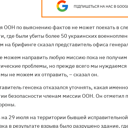
ПІДПИШІТЬСЯ НА НАС В GOOG
я ООН по выяснению фактов не может поехать в сл
ти, где были убиты более 50 украинских военноплен
ом на брифинге сказал представитель офиса генер
не можем направить любую миссию пока не получим в
тические проблемы, но прежде всего мы нуждаемся в
 мы не можем их отправить, – сказал он.
тавитель генсека отказался уточнять, какая именн
тии безопасности членам миссии ООН. Он отметил п
ороны.
ь на 29 июля на территории бывшей исправительной
вка в результате взрыва было
разрушено здание, гд