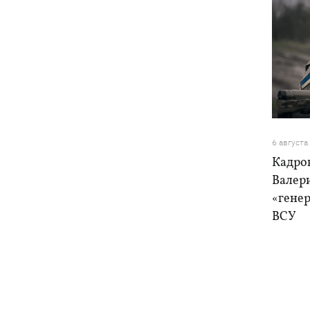
6 августа
Кадро
Валер
«генер
ВСУ