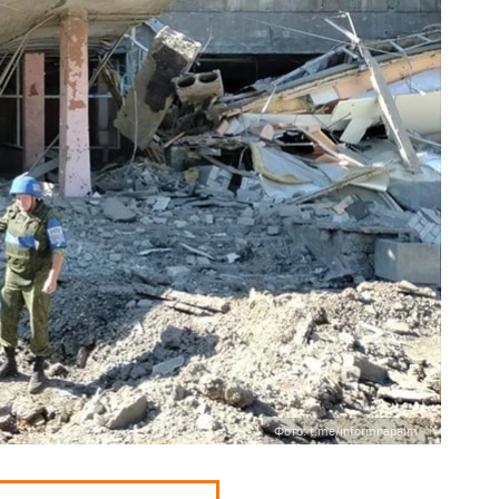
Фото: t.me/informnapalm