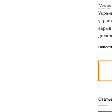
"Азов
Украи
украи
взрыв
дискр
Новости
Стать