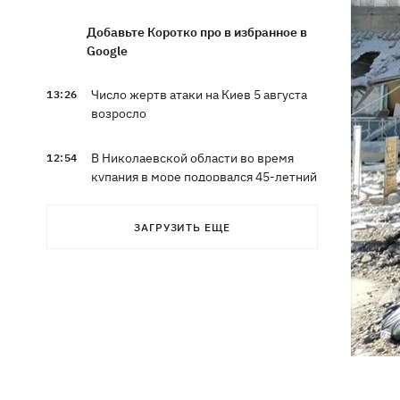
Добавьте Коротко про в избранное в
Google
Число жертв атаки на Киев 5 августа
13:26
возросло
В Николаевской области во время
12:54
купания в море подорвался 45-летний
мужчина
ЗАГРУЗИТЬ ЕЩЕ
Россияне вводят в заблуждение
12:49
собственное руководство - спикер
Объединенных сил опроверг
заявления о Белом Колодце
Наталья Могилевская впервые станет
12:47
тренером взрослого "Голоса"