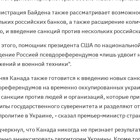
истрация Байдена также рассматривает возможнос
льких российских банков, а также расширение колич
ю, и введение санкций против нескольких российск
 этого, помощник президента США по национальной
дение Россией псевдореферендумов
«лишь удвоит 
жений и военной техники".
няя Канада также готовится к введению новых санк
ореферендумов на временно оккупированных украин
 санкции против людей и организаций, которые при
ипы государственного суверенитета и разделяют о
пролитие в Украине, - сказал премьер-министр стр
дчеркнул, что Канада никогда не признает результ
онно аннексировать территории Украины. Кроме то