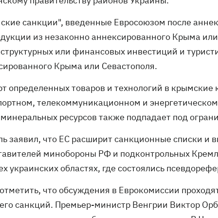
нскому правительству районов Украины.
ские санкции", введенные Евросоюзом после аннекс
одукции из незаконно аннексированного Крыма или 
структурных или финансовых инвестиций и туристи
сированного Крыма или Севастополя.
рт определенных товаров и технологий в крымские 
портном, телекоммуникационном и энергетическом 
и минеральных ресурсов также подпадает под огран
ль заявил, что ЕС расширит санкционные списки и 
тавителей минобороны РФ и подконтрольных Кремл
ех украинских областях, где состоялись псевдореф
 отметить, что обсуждения в Еврокомиссии проходя
его санкций. Премьер-министр Венгрии Виктор Орб