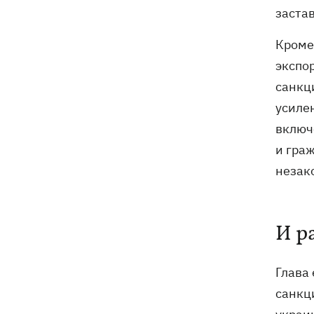
застав
Кроме
экспо
санкц
усилен
включ
и гра
незак
И р
Глава
санкц