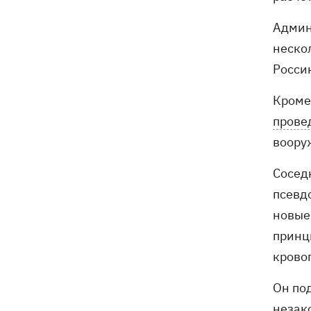
Админ
неско
Росси
Кроме
прове
воору
Сосед
псевд
новые
принц
крово
Он по
незак