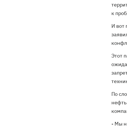
терри
к про
И вот
заяви
конфл
Этот 
ожида
запре
техни
По сл
нефть
компа
- Мы 