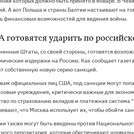
ении которых должно быть принято в январе. В Чех
ий. А вот Польша и страны Балтии настаивают на т
ь финансовых возможностей для ведения войны.
 готовятся ударить по российс
ненные Штаты, со своей стороны, готовятся возло
мические издержки на Россию. Как сообщает газета 
ит собственную новую серию санкций.
овам официальных лиц США, под санкции могут попа
совые учреждения, критически важные для экономи
ство по страхованию вкладов и платежная система 
ревают, что Москва использует их, чтобы обойти са
ии также могут быть введены против Национальног
тного депозитария, которые обеспечивают нормаль