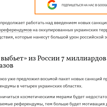
ПІДПИШІТЬСЯ НА НАС В GOOG
 продолжает работать над введением новых санкци
ореферендумов
на оккупированных украинских тер
дствия, которые нанесут большой урон российской 
«выбьет» из России 7 миллиардов
азов
оюз уже предложил восьмой пакет новых санкций пр
ендумы в четырех украинских областях.
аничиться косметическими мерами будет недостаточ
аемые референдумы, тем больше будет мотивация д