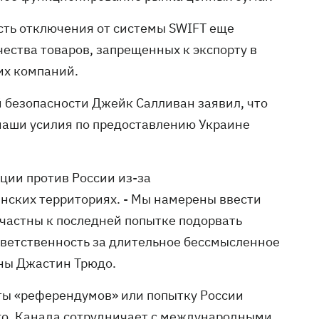
ть отключения от системы SWIFT еще
ества товаров, запрещенных к экспорту в
их компаний.
 безопасности Джейк Салливан заявил, что
наши усилия по предоставлению Украине
ции против России из-за
ских территориях. - Мы намерены ввести
частны к последней попытке подорвать
тветственность за длительное бессмысленное
аны Джастин Трюдо.
аты «референдумов» или попытку России
го, Канада сотрудничает с международными