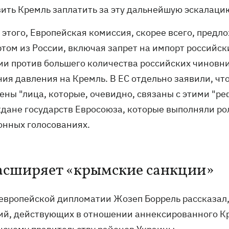
ить Кремль заплатить за эту дальнейшую эскалацию
 этого, Европейская комиссия, скорее всего, пред
ртом из России, включая запрет на импорт российск
ии против большего количества российских чиновни
ия давления на Кремль. В ЕС отдельно заявили, что
ены "лица, которые, очевидно, связаны с этими "р
ждане государств Евросоюза, которые выполняли р
онных голосованиях.
асширяет «крымские санкции»
 европейской дипломатии Жозеп Боррель рассказал,
ий, действующих в отношении аннексированного К