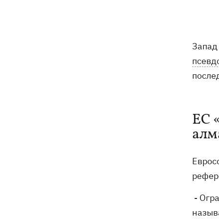
Погода в Украине 6 августа – жара
18:53
отступает, прогнозируют локальные
дожди с грозами
Запад
Украина будет уничтожать
18:45
псевд
баллистические установки войск РФ,
- Зеленский
после
18:27
Гарь, дым и смог после обстрелов:
как защитить себя и близких
ЕС 
Генштаб опроверг разрушение
18:17
алм
Бортницкой станции в Киеве после
атак РФ
Еврос
В МИД отреагировали на резонансное
17:45
рефер
заявление Залужного о НАТО - "слова
вырвали из контекста"
- Огр
назыв