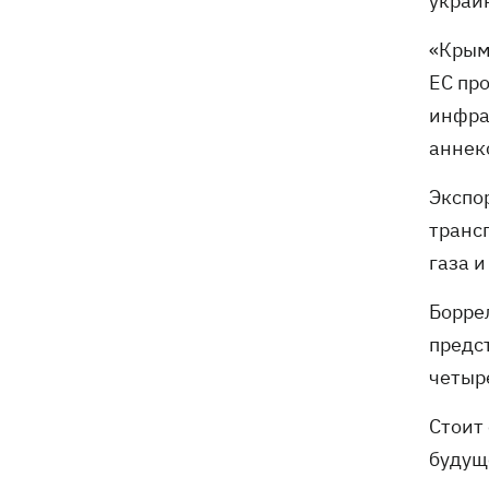
украи
«Крым
ЕС пр
инфра
аннек
Экспо
транс
газа 
Борре
предс
четыр
Стоит
будущ