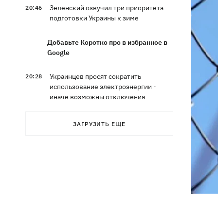
Зеленский озвучил три приоритета
20:46
подготовки Украины к зиме
Добавьте Коротко про в избранное в
Google
Украинцев просят сократить
20:28
использование электроэнергии -
иначе возможны отключения
Тайский футболист погиб от удара
19:50
ЗАГРУЗИТЬ ЕЩЕ
молнии прямо на поле
Совет нацбезопасности утвердил
19:47
План стойкости Киева, - Клименко
Мудрик сыграл за Челси - впервые за
19:19
615 дней