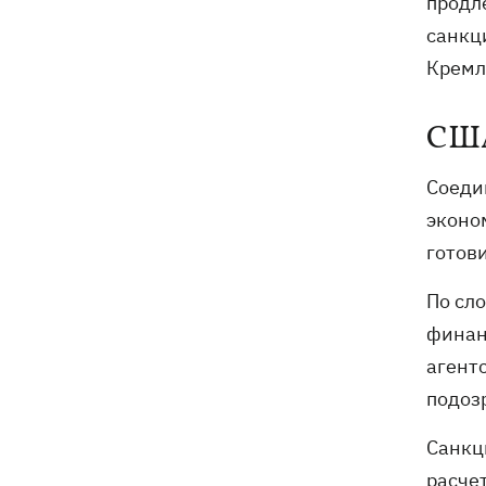
продл
санкц
Кремл
США
Соеди
эконо
готов
По сл
финан
агент
подоз
Санкц
расче