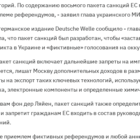
торий. По содержанию восьмого пакета санкций ЕС 
блеме референдумов, - заявил глава украинского М
 германское издание Deutsche Welle сообщило - гла
ла, что пакет санкций был разработан, чтобы «заст
икта в Украине и «фиктивные» голосования на окк
пакет санкций включает дальнейшие запреты на имп
ется, лишат Москву дополнительных доходов в раз
ты на экспорт таких ключевых технологий, использ
ка, электронные компоненты и определенные химич
овам фон дер Ляйен, пакет санкций также определи
 и запретит гражданам ЕС входить в состав руково
ний.
не приемлем фиктивных референдумов и любой анн