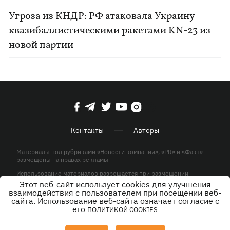
Угроза из КНДР: РФ атаковала Украину
квазибаллистическими ракетами KN-23 из
новой партии
Контакты
Авторы
Материалы под рубриками «Новости компании», «PR» и «Факт»
размещены на правах рекламы
Использование материалов разрешается при размещении
активной гиперссылки на KP.UA в первом абзаце.
Этот веб-сайт использует cookies для улучшения
взаимодействия с пользователем при посещении веб-
© ООО «ЮЛАВ МЕДИА»,2026. Все права защищены.
сайта. Использование веб-сайта означает согласие с
его
ПОЛИТИКОЙ COOKIES
Дизайн