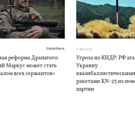
ПОЛИТИКА
5 августа
вая реформа Драпатого:
Угроза из КНДР: РФ ат
ий Маркус может стать
Украину
алом всех сержантов»
квазибаллистическим
ракетами KN-23 из нов
партии