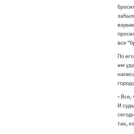
бросил
забыли
взрыв
просил
все "б
По ег
им уд
напис
город
- Все,
И судь
сегодн
так, к