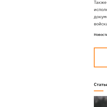
Также 
испол
докум
войск
Новости
Стать