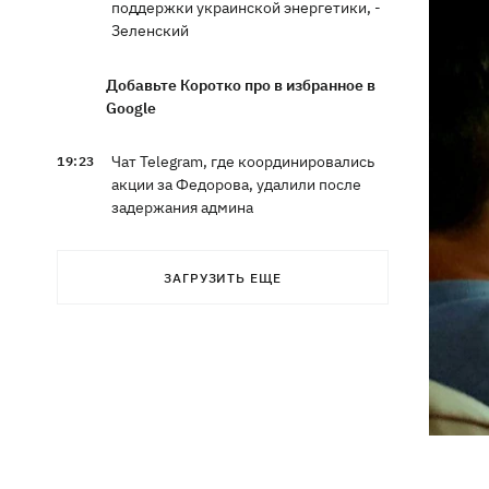
поддержки украинской энергетики, -
Зеленский
Добавьте Коротко про в избранное в
Google
Чат Telegram, где координировались
19:23
акции за Федорова, удалили после
задержания админа
Чемпион ММА Гудзь язвительно
18:59
ЗАГРУЗИТЬ ЕЩЕ
отреагировал на свое отстаранение
из проекта ко Дню Независимости
Компания OpenAI приостановила
18:16
тесты ИИ-модели Astra из-за
опасений по поводу ее
кибервозможностей