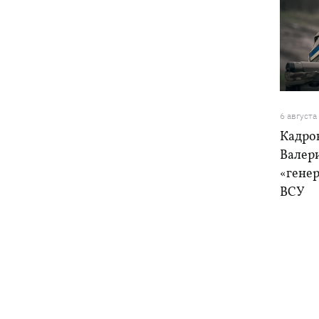
6 августа
Кадро
Валер
«генер
ВСУ