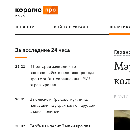
НОВОСТИ
ВОЙНА В УКРАИНЕ
ПОЛИТИК
За последние 24 часа
Главн
Мэр
В Болгарии заявили, что
21:22
взорвавшийся возле газопровода
ко
лрон мог біть украинским - МИД
отреагировал
КРИСТИ
В польском Кракове мужчина,
20:41
напавший на украинскую пару, сам
сдался полиции
Сербия выделит 2 млн евро для
20:02