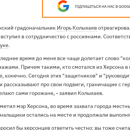
ПІДПИШІТЬСЯ НА НАС В GOOG
нский градоначальник
Игорь Колыхаев
отреагировал
 вступил в сотрудничество с россиянами. Соответст
уке
.
оследнее время до меня все чаще долетает слово "к
нажами. Причем такими, кто смотался из Херсона в
е, конечно. Сегодня этих "защитников" и "руководи
и рассказывают про свои подвиги, граничащие с гер
елают сами горожане, - заявил Колыхаев.
тметил мэр Херсона, во время захвата города местн
нальщики остались на месте и продолжали выполня
просил бы херсонцев ответить честно: вы тоже счит