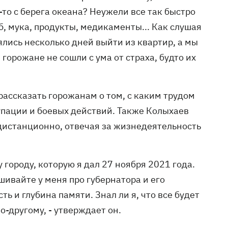
то с берега океана? Неужели все так быстро
еб, мука, продукты, медикаменты... Как слушая
ялись несколько дней выйти из квартир, а мы
горожане не сошли с ума от страха, будто их
рассказать горожанам о том, с каким трудом
упации и боевых действий. Также Колыхаев
 дистанционно, отвечая за жизнедеятельность
у городу, которую я дал 27 ноября 2021 года.
шивайте у меня про губернатора и его
ь и глубина памяти. Знал ли я, что все будет
о-другому, - утверждает он.