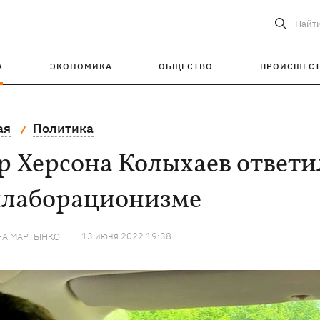
Найт
А
ЭКОНОМИКА
ОБЩЕСТВО
ПРОИСШЕС
ая
Политика
 Херсона Колыхаев ответи
ллаборационизме
13 июня 2022 19:38
НА МАРТЫНКО