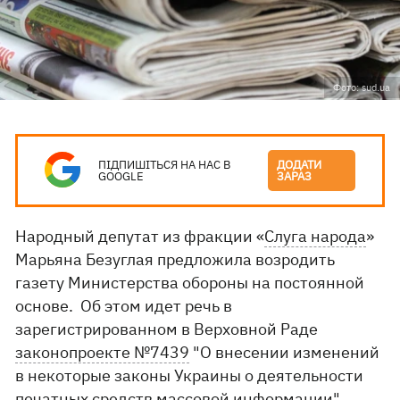
Фото: sud.ua
ПІДПИШІТЬСЯ НА НАС В
ДОДАТИ
GOOGLE
ЗАРАЗ
Народный депутат из фракции «
Слуга народа
»
Марьяна Безуглая предложила возродить
газету Министерства обороны на постоянной
основе. Об этом идет речь в
зарегистрированном в Верховной Раде
законопроекте №7439
"О внесении изменений
в некоторые законы Украины о деятельности
печатных средств массовой информации".