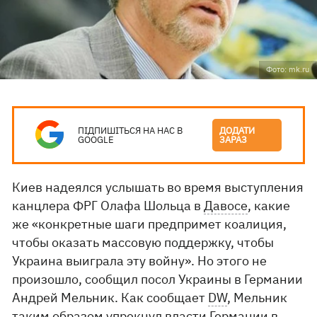
Фото: mk.ru
ПІДПИШІТЬСЯ НА НАС В
ДОДАТИ
GOOGLE
ЗАРАЗ
Киев надеялся услышать во время выступления
канцлера ФРГ Олафа Шольца в
Давосе
, какие
же «конкретные шаги предпримет коалиция,
чтобы оказать массовую поддержку, чтобы
Украина выиграла эту войну». Но этого не
произошло, сообщил посол Украины в Германии
Андрей Мельник. Как сообщает
DW
, Мельник
таким образом упрекнул власти Германии в