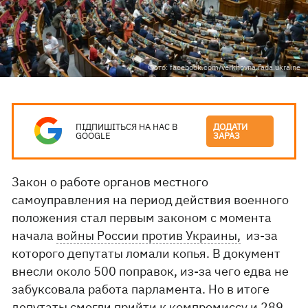
Фото: facebook.com/verkhovna.rada.ukraine
ПІДПИШІТЬСЯ НА НАС В
ДОДАТИ
GOOGLE
ЗАРАЗ
Закон о работе органов местного
самоуправления на период действия военного
положения стал первым законом с момента
начала
войны России против Украины,
из-за
которого депутаты ломали копья. В документ
внесли около 500 поправок, из-за чего едва не
забуксовала работа парламента. Но в итоге
депутаты смогли прийти к компромиссу и 289