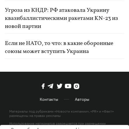
Угроза из КНДР: РФ атаковала Украину
квазибаллистическими ракетами KN-23 из
новой партии
Если не НАТО, то что: в какие оборонные
союзы может вступить Украина
Контакты
Авторы
Материалы под рубриками «Новости компании», «PR» и «Факт»
размещены на правах рекламы
Использование материалов разрешается при размещении
активной гиперссылки на KP.UA в первом абзаце.