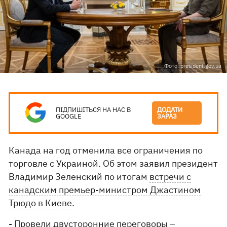
Фото: president.gov.ua
ПІДПИШІТЬСЯ НА НАС В
ДОДАТИ
GOOGLE
ЗАРАЗ
Канада на год отменила все ограничения по
торговле с Украиной. Об этом заявил президент
Владимир Зеленский по итогам
встречи с
канадским премьер-министром Джастином
Трюдо в Киеве.
- Провели двусторонние переговоры –