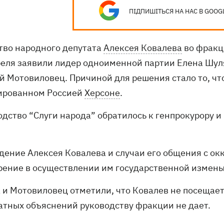
ПІДПИШІТЬСЯ НА НАС В GOOG
тво народного депутата
Алексея Ковалева
во фракц
реля заявили лидер одноименной партии Елена Шул
й Мотовиловец. Причиной для решения стало то, чт
ированном Россией
Херсоне
.
дство “Слуги народа” обратилось к генпрокурору и 
едение Алексея Ковалева и случаи его общения с 
рение в осуществлении им государственной измены,
 и Мотовиловец отметили, что Ковалев не посещае
атных объяснений руководству фракции не дает.