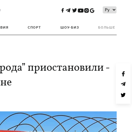
и
ТВИЯ
СПОРТ
ШОУ-БИЗ
БОЛЬШЕ
арода” приостановили -
оне