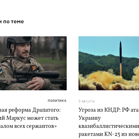
и по теме
ПОЛИТИКА
5 августа
вая реформа Драпатого:
Угроза из КНДР: РФ ат
ий Маркус может стать
Украину
алом всех сержантов»
квазибаллистическим
ракетами KN-23 из нов