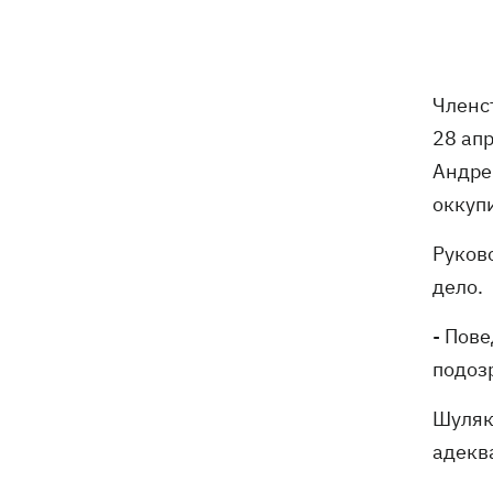
В результате ночной атаки на
07:27
Киевщине погибли четыре человека,
среди них – ребенок (ОБНОВЛЕНО)
Членс
28 ап
8 августа – какой сегодня церковный
05:30
Андре
праздник, Россия напала на Грузию,
оккуп
что сегодня нельзя делать
Руково
7 августа
дело.
Суспильне отреагировало на письмо
21:47
- Пов
Оли Поляковой с призывами
подоз
изменить правила Нацотбора
Шуляк
Во Львове выставили обгоревшие
21:20
экземпляры книг с уничтоженного
адекв
склада в Харькове