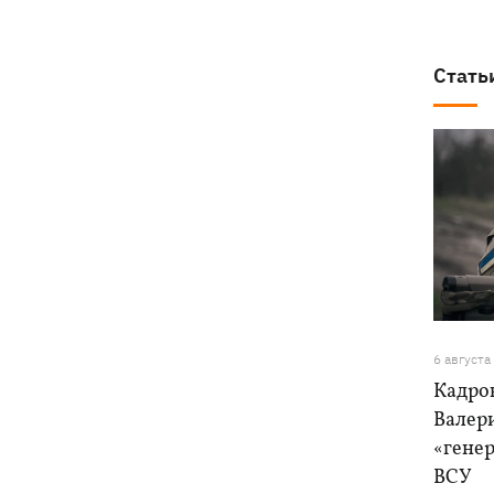
Стать
6 августа
Кадро
Валер
«генер
ВСУ