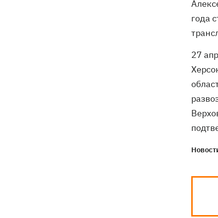
Алекс
Собаку, которую сотрудники Новой
21:02
года 
почты выгнали на жару, нашли - пса
транс
накормили и забрали домой
27 ап
Херсо
област
разво
Верхо
подтве
Новости