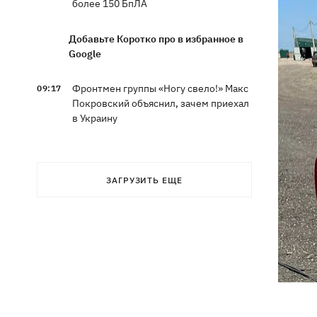
более 150 БпЛА
Добавьте Коротко про в избранное в
Google
Фронтмен группы «Ногу свело!» Макс
09:17
Покровский объяснил, зачем приехал
в Украину
Дороги в Буковеле превратились в
08:51
горные реки – мощный грозовой
ЗАГРУЗИТЬ ЕЩЕ
ураган натворил беды на
Франковщине
08:00
Прожиточный минимум: как
высчитывают уровень «нормальной
жизни» в Украине и мире
В центре Львова произошла массовая
07:47
драка, есть раненые, - соцсети