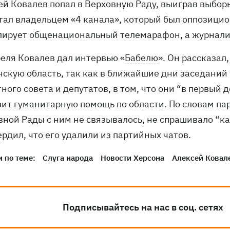
ей Ковалев попал в Верховную Раду, выиграв выборы
стал владельцем «4 канала», который был оппозици
лирует общенациональный телемарафон, а журналис
реля Ковалев дал интервью «
Бабелю
». Он рассказал
нскую область, так как в ближайшие дни заседаний
ного совета и депутатов, в том, что они “в первый 
зит гуманитарную помощь по области. По словам па
вной Рады с ним не связывалось, не спрашивало “ка
рдил, что его удалили из партийных чатов.
 по теме:
Слуга народа
Новости Херсона
Алексей Ковал
Подписывайтесь на нас в соц. сетях